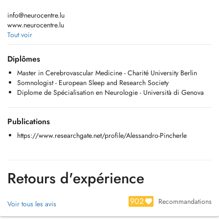
info@neurocentre.lu
www.neurocentre.lu
Tout voir
Visites Neurologiques Adultes et Enfants
Diplômes
- Céphalées
Master in Cerebrovascular Medicine - Charité University Berlin
- Epilepsie
Somnologist - European Sleep and Research Society
- Maladie de Parkinson
Diplome de Spécialisation en Neurologie - Università di Genova
- Troubles du Sommeil
- Sclérose en Plaques
- Démences
Publications
- Troubles neurodéveloppementaux (TDAH/ADHD, DYS, Autisme, etc)
- Syndromes épileptiques de l'enfant
https://www.researchgate.net/profile/Alessandro-Pincherle
Examens:
EEG - Electroencéphalographie
EMG - Electromyographie
Retours d'expérience
Potentiels évoques
Polysomnographie
902
Doppler TSA
Recommandations
Voir tous les avis