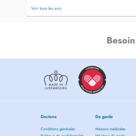
(
cabinet@drbittar.eu
).
Voir tous les avis
Si vous avez des questions, je vous prie de contacter le se
au (
cabinet@drbittar.eu
.
If you have any questions, please contact the Secretary by
(
cabinet@drbittar.eu
).
Besoin
Doctena
De garde
Conditions générales
Maisons médicales