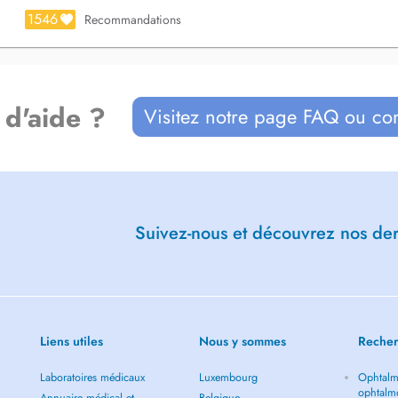
1546
Recommandations
crétariat par téléphone ou par mail
 phone or email
 d'aide ?
Visitez notre page FAQ ou co
Suivez-nous et découvrez nos dern
Liens utiles
Nous y sommes
Recher
Laboratoires médicaux
Luxembourg
Ophtalm
ophtalm