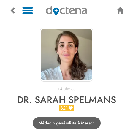
+4 photos
DR. SARAH SPELMANS
321
Médecin généraliste à Mersch