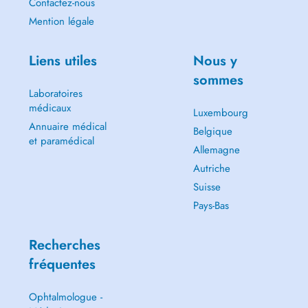
Contactez-nous
TEL : 621567074
Mention légale
Email :
docteurspelmans@gmail.com
Liens utiles
Nous y
sommes
Laboratoires
médicaux
Luxembourg
Annuaire médical
Belgique
et paramédical
Allemagne
Autriche
Suisse
Pays-Bas
Recherches
fréquentes
Ophtalmologue -