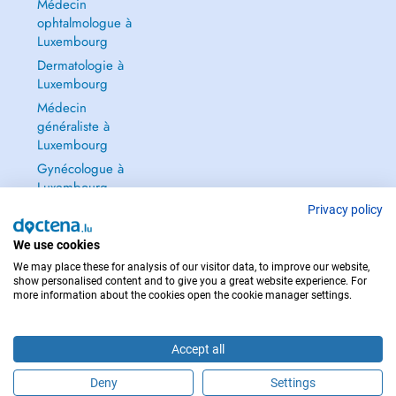
Médecin
ophtalmologue à
Luxembourg
Dermatologie à
Luxembourg
Médecin
généraliste à
Luxembourg
Gynécologue à
Luxembourg
Tout voir →
Privacy policy
We use cookies
We may place these for analysis of our visitor data, to improve our website,
show personalised content and to give you a great website experience. For
more information about the cookies open the cookie manager settings.
POUR LES URGENCES, CONSULTEZ : 112
Copyright © 2026 - DOCTENA S.A. 42, Rue de la Vallée, L-2661 Luxembourg
Accept all
Deny
Settings
Prendre rendez-vous en ligne