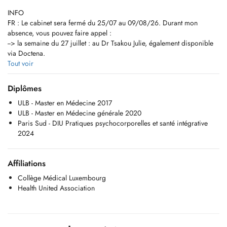
INFO
FR : Le cabinet sera fermé du 25/07 au 09/08/26. Durant mon
absence, vous pouvez faire appel :
--> la semaine du 27 juillet : au Dr Tsakou Julie, également disponible
via Doctena.
--> la semaine du 3 aout : à la maison médicale du Nord via le 112 en
Tout voir
soirée et le weekend.
Diplômes
EN : The office will be closed from July 25th to August 9th, 2026.
ULB - Master en Médecine 2017
During my absence, you can contact:
ULB - Master en Médecine générale 2020
-> the week of July 27th: Dr. Tsakou Julie, also available through
Paris Sud - DIU Pratiques psychocorporelles et santé intégrative
Doctena.
2024
-> the week of August 3rd: the North Medical Center via 112 in the
evenings and on weekends.
Affiliations
FR (English below)
Cher.e.s patient.e.s,
Collège Médical Luxembourg
Je suis médecin généraliste et je vous reçois dans mon cabinet à
Health United Association
Mersch, 7 Allée John W. Leonard.
Pour toute PRISE DE RENDEZ-VOUS, veuillez privilégier la réservation
EN LIGNE.