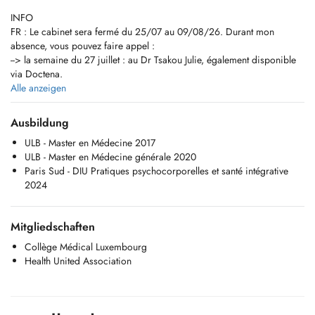
INFO
FR : Le cabinet sera fermé du 25/07 au 09/08/26. Durant mon
absence, vous pouvez faire appel :
--> la semaine du 27 juillet : au Dr Tsakou Julie, également disponible
via Doctena.
--> la semaine du 3 aout : à la maison médicale du Nord via le 112 en
Alle anzeigen
soirée et le weekend.
Ausbildung
EN : The office will be closed from July 25th to August 9th, 2026.
ULB - Master en Médecine 2017
During my absence, you can contact:
ULB - Master en Médecine générale 2020
-> the week of July 27th: Dr. Tsakou Julie, also available through
Paris Sud - DIU Pratiques psychocorporelles et santé intégrative
Doctena.
2024
-> the week of August 3rd: the North Medical Center via 112 in the
evenings and on weekends.
Mitgliedschaften
FR (English below)
Cher.e.s patient.e.s,
Collège Médical Luxembourg
Je suis médecin généraliste et je vous reçois dans mon cabinet à
Health United Association
Mersch, 7 Allée John W. Leonard.
Pour toute PRISE DE RENDEZ-VOUS, veuillez privilégier la réservation
EN LIGNE.