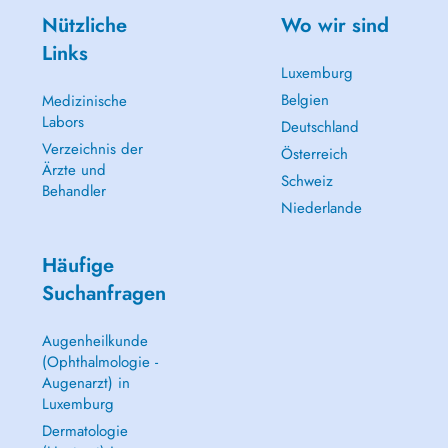
TEL : 621567074
Nützliche
Wo wir sind
Email :
docteurspelmans@gmail.com
Links
Luxemburg
Belgien
Medizinische
Labors
Deutschland
Verzeichnis der
Österreich
Ärzte und
Schweiz
Behandler
Niederlande
Häufige
Suchanfragen
Augenheilkunde
(Ophthalmologie -
Augenarzt) in
Luxemburg
Dermatologie