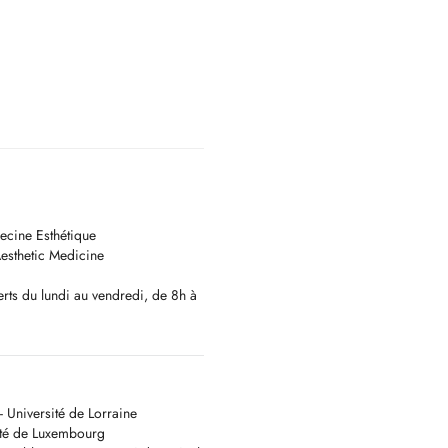
ecine Esthétique
esthetic Medicine
verts du lundi au vendredi, de 8h à
adresse suivante :
 Université de Lorraine
eures à l'avance pourra donner
ité de Luxembourg
ultation, non remboursable.