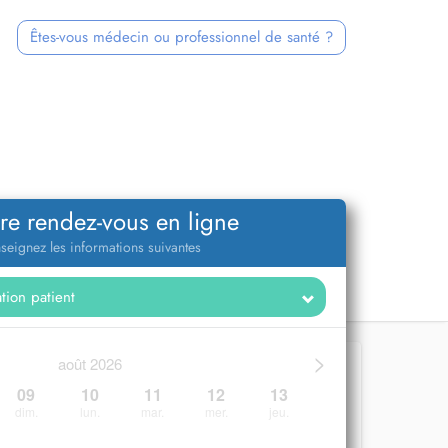
Êtes-vous médecin ou professionnel de santé ?
re rendez-vous en ligne
seignez les informations suivantes
>
août 2026
09
10
11
12
13
dim.
lun.
mar.
mer.
jeu.