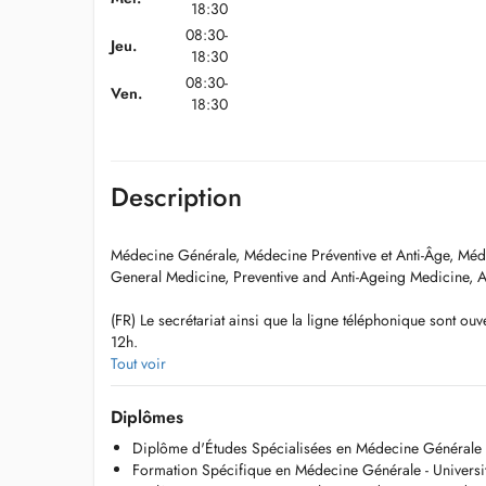
18:30
08:30-
Jeu.
18:30
08:30-
Ven.
18:30
Description
Médecine Générale, Médecine Préventive et Anti-Âge, Méd
General Medicine, Preventive and Anti-Ageing Medicine, A
(FR) Le secrétariat ainsi que la ligne téléphonique sont ou
12h.
Tout voir
Pour toute demande, merci de me contacter par e-mail à l'
draugardephilippe@cabinetaugarde.com
Diplômes
Diplôme d'Études Spécialisées en Médecine Générale -
Toute consultation non honorée ou annulée moins de 24 h
Formation Spécifique en Médecine Générale - Univers
lieu à une facturation correspondant au montant de la cons