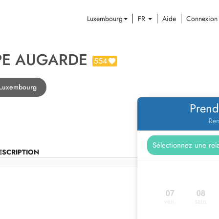
Luxembourg
FR
Aide
Connexion
PPE AUGARDE
554
 Luxembourg
Prend
Ren
ESCRIPTION
07
08
ven.
sam.