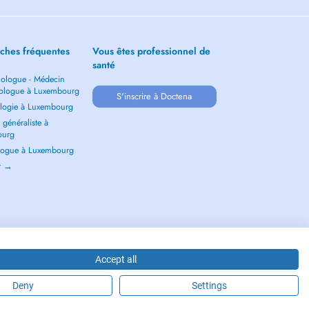
ches fréquentes
Vous êtes professionnel de
santé
ologue - Médecin
ologue à Luxembourg
S'inscrire à Doctena
logie à Luxembourg
généraliste à
ourg
ogue à Luxembourg
ir →
Accept all
Deny
Settings
2026 - DOCTENA S.A. 42, Rue de la Vallée, L-2661 Luxembourg