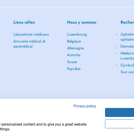
Liens utiles
Nous y sommes
Recher
Laboratoires médicaux
Luxembourg
Ophtalm
ophtalm
Annuaire médical et
Belgique
paramédical
Dermato
Allemagne
Médecin 
Autriche
Luxemb
Suisse
Gynécol
Pays-Bas
Tout vo
Privacy policy
w personalised content and to give you a great website
Copyright © 
ttings.