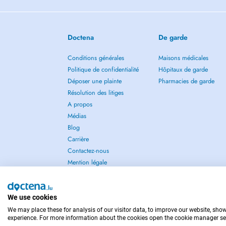
Thank you for your understanding.
Doctena
De garde
Conditions générales
Maisons médicales
Politique de confidentialité
Hôpitaux de garde
Déposer une plainte
Pharmacies de garde
Résolution des litiges
A propos
Médias
Blog
Carrière
Contactez-nous
Mention légale
We use cookies
We may place these for analysis of our visitor data, to improve our website, sho
POUR LES URGENCES, CONSULTEZ : 112
experience. For more information about the cookies open the cookie manager se