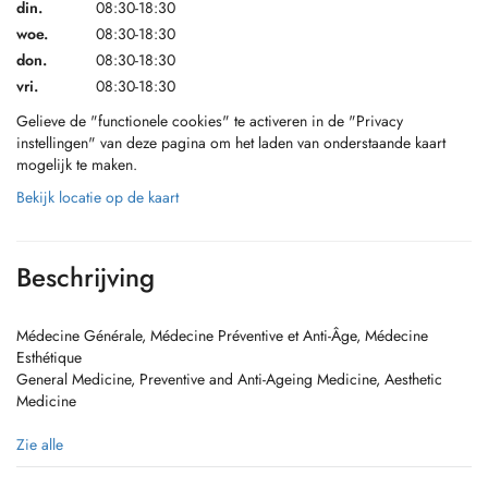
din.
08:30-18:30
woe.
08:30-18:30
don.
08:30-18:30
vri.
08:30-18:30
Gelieve de "functionele cookies" te activeren in de "Privacy
instellingen" van deze pagina om het laden van onderstaande kaart
mogelijk te maken.
Bekijk locatie op de kaart
Beschrijving
Médecine Générale, Médecine Préventive et Anti-Âge, Médecine
Esthétique
General Medicine, Preventive and Anti-Ageing Medicine, Aesthetic
Medicine
(FR) Le secrétariat ainsi que la ligne téléphonique sont ouverts du lundi
Zie alle
au vendredi, de 8h à 12h.