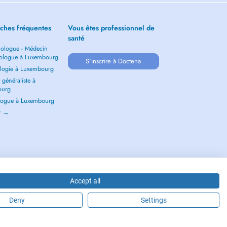
ches fréquentes
Vous êtes professionnel de
santé
ologue - Médecin
ologue à Luxembourg
S'inscrire à Doctena
logie à Luxembourg
généraliste à
ourg
ogue à Luxembourg
ir →
Accept all
Deny
Settings
2026 - DOCTENA S.A. 42, Rue de la Vallée, L-2661 Luxembourg