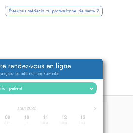
Êtes-vous médecin ou professionnel de santé ?
re rendez-vous en ligne
seignez les informations suivantes
>
août 2026
09
10
11
12
13
dim.
lun.
mar.
mer.
jeu.