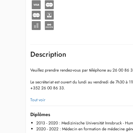
Description
Veuillez prendre rendez-vous par téléphone au 26 00 86 3
Le secrétariat est ouvert du lundi au vendredi de 7h30 à 1
+352 26 00 86 33.
Toutes les disponibilités ne sont pas en ligne. Chaque jou
Tout voir
patients habituels en cas d'urgence. Veuillez contacter le se
disponibilités.
Diplômes
2013 - 2020 : Medizinische Universität Innsbruck - H
Prise en charge des ENFANTS MALADES à partir de 2 ans. 
2020 - 2022 : Médecin en formation de médecine génér