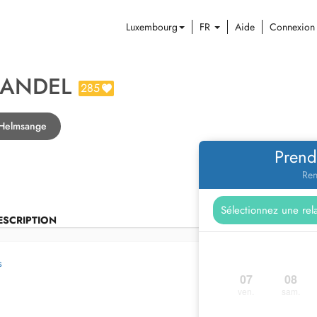
Luxembourg
FR
Aide
Connexion
FANDEL
285
 Helmsange
Prend
Ren
ESCRIPTION
s
07
08
ven.
sam.