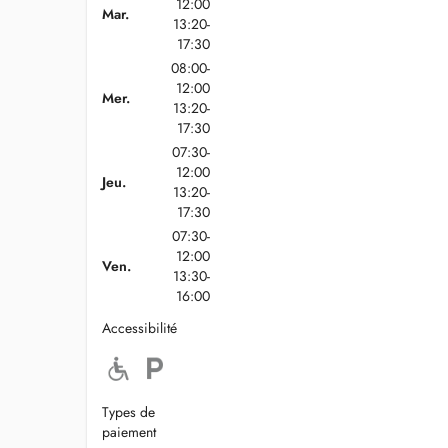
12:00
Mar.
13:20-
17:30
08:00-
12:00
Mer.
13:20-
17:30
07:30-
12:00
Jeu.
13:20-
17:30
07:30-
12:00
Ven.
13:30-
16:00
Accessibilité
Types de
paiement