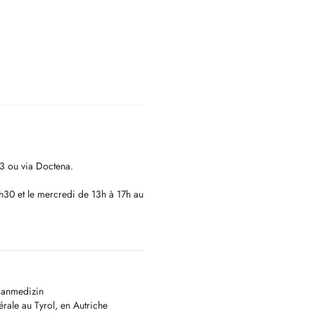
3 ou via Doctena.
1h30 et le mercredi de 13h à 17h au
r, des créneaux sont réservés aux
crétariat pour vérifier les
umanmedizin
Suivi à partir de 8 ans.
ale au Tyrol, en Autriche