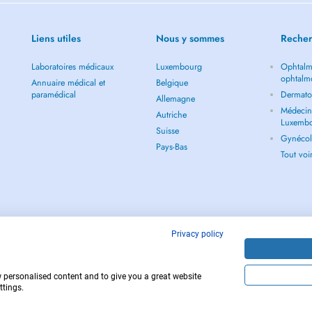
Liens utiles
Nous y sommes
Recher
Laboratoires médicaux
Luxembourg
Ophtalm
ophtalm
Annuaire médical et
Belgique
paramédical
Dermato
Allemagne
Médecin 
Autriche
Luxemb
Suisse
Gynécol
Pays-Bas
Tout vo
Privacy policy
w personalised content and to give you a great website
Copyright © 
ttings.