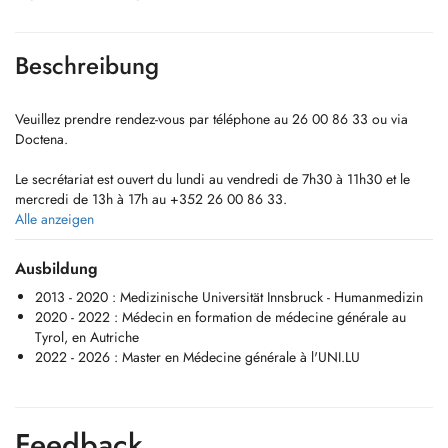
Beschreibung
Veuillez prendre rendez-vous par téléphone au 26 00 86 33 ou via
Doctena.
Le secrétariat est ouvert du lundi au vendredi de 7h30 à 11h30 et le
mercredi de 13h à 17h au +352 26 00 86 33.
Alle anzeigen
Toutes les disponibilités ne sont pas en ligne. Chaque jour, des
créneaux sont réservés aux patients habituels en cas d'urgence.
Ausbildung
Veuillez contacter le secrétariat pour vérifier les disponibilités.
2013 - 2020 : Medizinische Universität Innsbruck - Humanmedizin
2020 - 2022 : Médecin en formation de médecine générale au
Prise en charge des ENFANTS MALADES à partir de 2 ans. Suivi à
Tyrol, en Autriche
partir de 8 ans.
2022 - 2026 : Master en Médecine générale à l'UNI.LU
Feedback