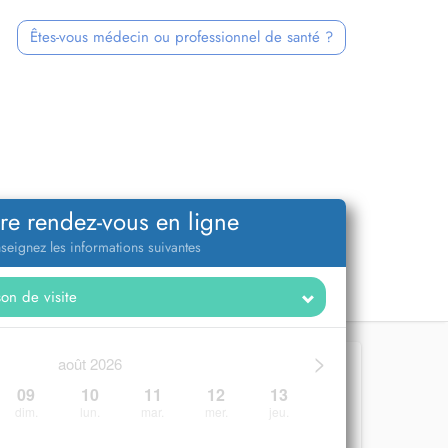
Êtes-vous médecin ou professionnel de santé ?
re rendez-vous en ligne
seignez les informations suivantes
>
août 2026
09
10
11
12
13
dim.
lun.
mar.
mer.
jeu.