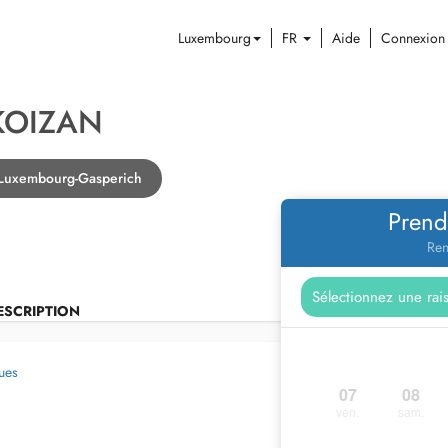
Luxembourg
FR
Aide
Connexion
KOIZAN
 Luxembourg-Gasperich
Prend
Ren
ESCRIPTION
gues
07
08
ven.
sam.