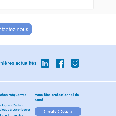
ntactez-nous
ières actualités
ches fréquentes
Vous êtes professionnel de
santé
ologue - Médecin
ologue à Luxembourg
S'inscrire à Doctena
logie à Luxembourg