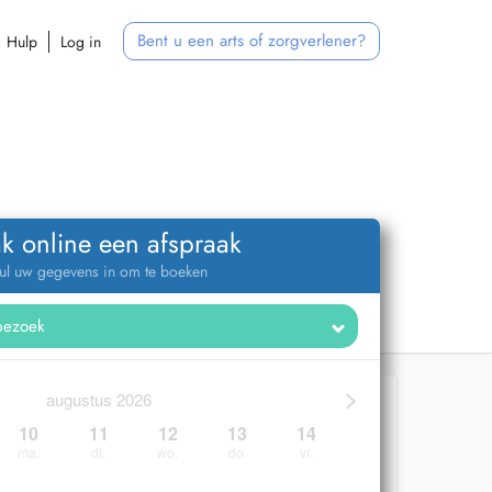
Bent u een arts of zorgverlener?
Hulp
Log in
k online een afspraak
ul uw gegevens in om te boeken
>
augustus 2026
10
11
12
13
14
ma.
di.
wo.
do.
vr.