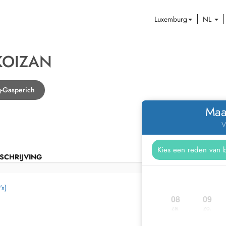
Luxemburg
NL
KOIZAN
g-Gasperich
Maa
V
SCHRIJVING
's)
08
09
za.
zo.