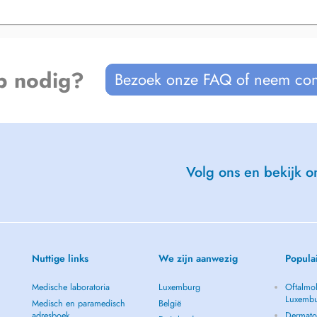
p nodig?
Bezoek onze FAQ of neem con
Volg ons en bekijk on
Nuttige links
We zijn aanwezig
Popula
Medische laboratoria
Luxemburg
Oftalmol
Luxemb
Medisch en paramedisch
België
adresboek
Dermato