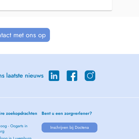
tact met ons op
s laatste nieuws
ire zoekopdrachten
Bent u een zorgverlener?
oog - Oogarts in
Inschrijven bij Doctena
urg
loog in Luxemburg