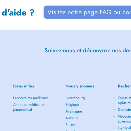
 d'aide ?
Visitez notre page FAQ ou co
Suivez-nous et découvrez nos dern
Liens utiles
Nous y sommes
Recher
Laboratoires médicaux
Luxembourg
Ophtalm
ophtalm
Annuaire médical et
Belgique
paramédical
Dermato
Allemagne
Médecin 
Autriche
Luxemb
Suisse
Gynécol