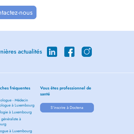
ntactez-nous
ières actualités
ches fréquentes
Vous êtes professionnel de
santé
ologue - Médecin
ologue à Luxembourg
S'inscrire à Doctena
logie à Luxembourg
généraliste à
ourg
ogue à Luxembourg