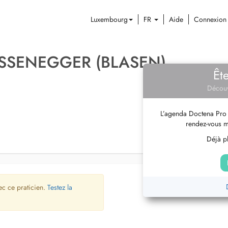
Luxembourg
FR
Aide
Connexion
FUSSENEGGER (BLASEN)
Êt
Découv
L’agenda Doctena Pro 
rendez-vous m
Déjà pl
ec ce praticien.
Testez la