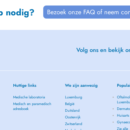
p nodig?
Bezoek onze FAQ of neem con
Volg ons en bekijk on
Nuttige links
We zijn aanwezig
Popula
Medische laboratoria
Luxemburg
Oftalmol
Luxemb
Medisch en paramedisch
België
adresboek
Dermato
Duitsland
Huisart
Oostenrijk
Gynaeco
Zwitserland
Zie alle