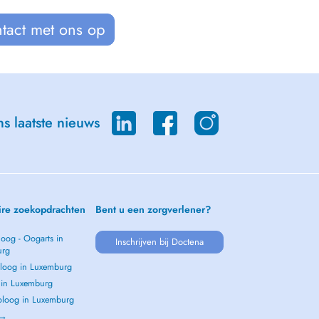
tact met ons op
s laatste nieuws
ire zoekopdrachten
Bent u een zorgverlener?
oog - Oogarts in
Inschrijven bij Doctena
urg
loog in Luxemburg
s in Luxemburg
loog in Luxemburg
 →