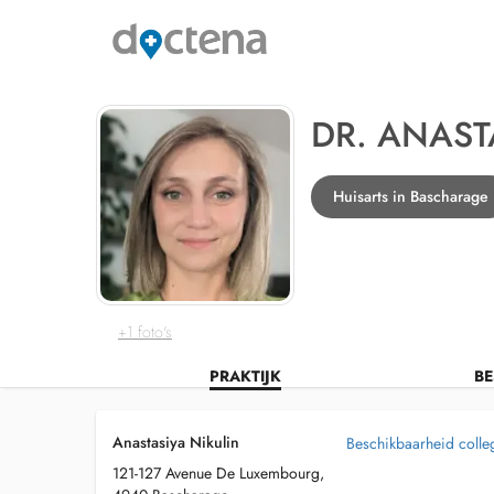
DR. ANAST
Huisarts in Bascharage
+1 foto's
PRAKTIJK
BE
Anastasiya Nikulin
Beschikbaarheid colleg
121-127 Avenue De Luxembourg,