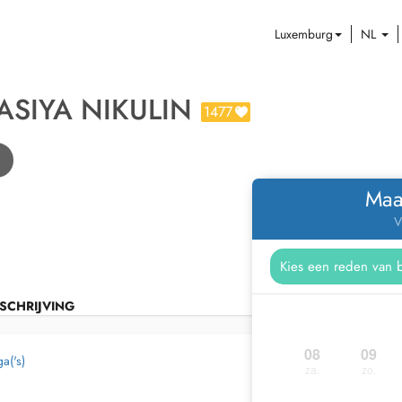
Luxemburg
NL
ASIYA NIKULIN
1477
Maa
V
SCHRIJVING
08
09
a('s)
za.
zo.