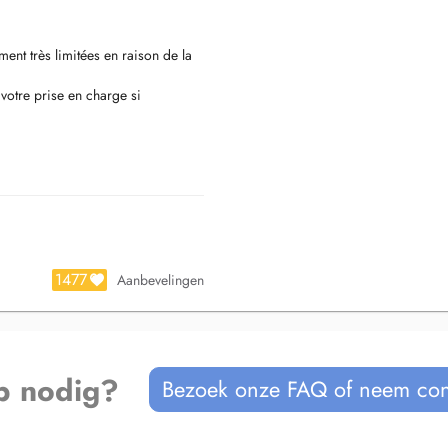
ent très limitées en raison de la
 votre prise en charge si
disponible ?
e, en priorité pour les patients
1477
Aanbevelingen
s notre cabinet.
p nodig?
Bezoek onze FAQ of neem con