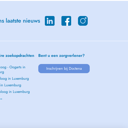
s laatste nieuws
ire zoekopdrachten
Bent u een zorgverlener?
oog - Oogarts in
Inschrijven bij Doctena
urg
loog in Luxemburg
s in Luxemburg
loog in Luxemburg
 →