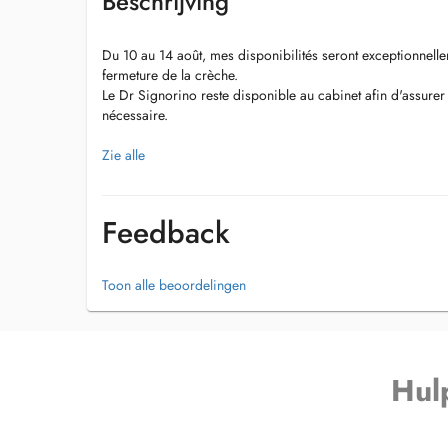
Beschrijving
Du 10 au 14 août, mes disponibilités seront exceptionnellem
fermeture de la crèche.
Le Dr Signorino reste disponible au cabinet afin d'assurer
nécessaire.
Zie alle
Besoin dun rendez-vous urgent ou aucun créneau en ligne 
Des créneaux urgents sont ouverts chaque jour par téléphon
Feedback
déjà suivis au cabinet.
Secrétariat : (+352) 27 935 933
Toon alle beoordelingen
Le Dr Gelo Signorino Jordan est également disponible dan
Consultation uniquement sur rendez-vous.
Hul
Merci pour votre compréhension et votre confiance.