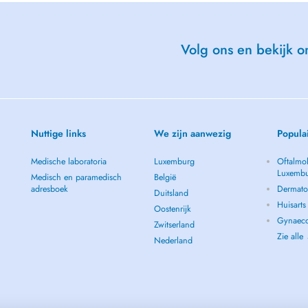
Volg ons en bekijk on
Nuttige links
We zijn aanwezig
Popula
Medische laboratoria
Luxemburg
Oftalmol
Luxemb
Medisch en paramedisch
België
adresboek
Dermato
Duitsland
Huisart
Oostenrijk
Gynaeco
Zwitserland
Zie alle
Nederland