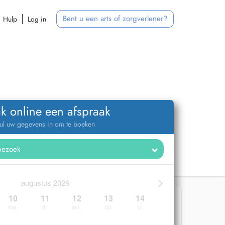
Bent u een arts of zorgverlener?
Hulp
Log in
k online een afspraak
ul uw gegevens in om te boeken
>
augustus 2026
10
11
12
13
14
ma.
di.
wo.
do.
vr.