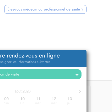
Êtes-vous médecin ou professionnel de santé ?
re rendez-vous en ligne
seignez les informations suivantes
>
août 2026
09
10
11
12
13
dim.
lun.
mar.
mer.
jeu.