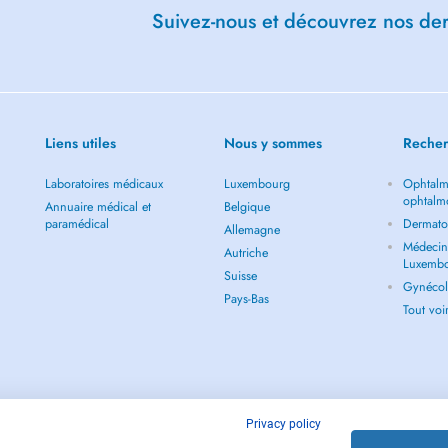
Suivez-nous et découvrez nos dern
Liens utiles
Nous y sommes
Recher
Laboratoires médicaux
Luxembourg
Ophtalm
ophtalm
Annuaire médical et
Belgique
paramédical
Dermato
Allemagne
Médecin 
Autriche
Luxemb
Suisse
Gynécol
Pays-Bas
Tout vo
Privacy policy