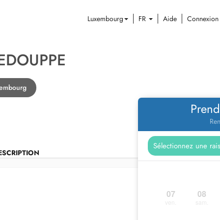
Luxembourg
FR
Aide
Connexion
LEDOUPPE
xembourg
Prend
Ren
ESCRIPTION
07
08
ven.
sam.