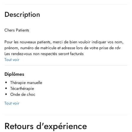
Description
Chers Patients
Pour les nouveaux patients, merci de bien vouloir indiquer vos nom,
prénom, numéro de matricule et adresse lors de votre prise de rdv
Les rendez-vous non respectés seront facturés
Tout voir
Merci pour votre compréhension
Diplômes
Thérapie manuelle
Técarthérapie
Onde de choc
Dear Patients
For new patients, please indicate your surname, first name, registration
Tout voir
number and address when making your appointment.
Appointments not kept will be charged
Retours d'expérience
Thank you for understanding