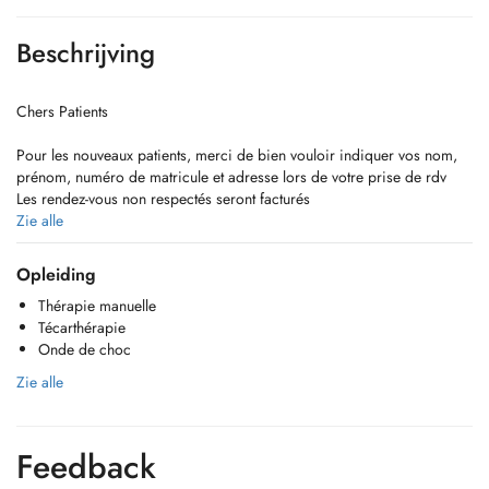
Beschrijving
Chers Patients
Pour les nouveaux patients, merci de bien vouloir indiquer vos nom,
prénom, numéro de matricule et adresse lors de votre prise de rdv
Les rendez-vous non respectés seront facturés
Zie alle
Merci pour votre compréhension
Opleiding
Thérapie manuelle
Técarthérapie
Onde de choc
Dear Patients
For new patients, please indicate your surname, first name, registration
Zie alle
number and address when making your appointment.
Appointments not kept will be charged
Feedback
Thank you for understanding