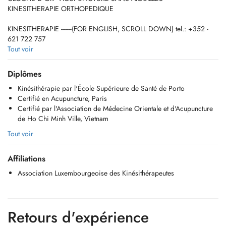
KINESITHERAPIE ORTHOPEDIQUE
KINESITHERAPIE -------(FOR ENGLISH, SCROLL DOWN) tel.: +352 -
621 722 757
Site web: https://www.diogo-kinepunctura.com
Tout voir
Ce qui me motive : Apporter des conseils et astuces pour
Diplômes
accompagner le patient dans son changement dhabitudes afin darriver
Kinésithérapie par l'École Supérieure de Santé de Porto
à des résultats durables.
Certifié en Acupuncture, Paris
Je suis aussi habilité à soigner les patients avec des douleurs
Certifié par l'Association de Médecine Orientale et d'Acupuncture
chroniques, ceux pour lesquels les traitements plus conventionnels ne
de Ho Chi Minh Ville, Vietnam
fonctionnent pas.
Tout voir
Renforcement du corps - douleurs aux articulations (dos, cou, épaule,
genoux,
Affiliations
coude, etc.) - gérer la douleur chronique - ergonomie au travail -
amélioration de la
Association Luxembourgeoise des Kinésithérapeutes
posture
STRONG BACK
Retours d'expérience
Bâtir un dos fort et stable capable dendurer vos journées de travail ou