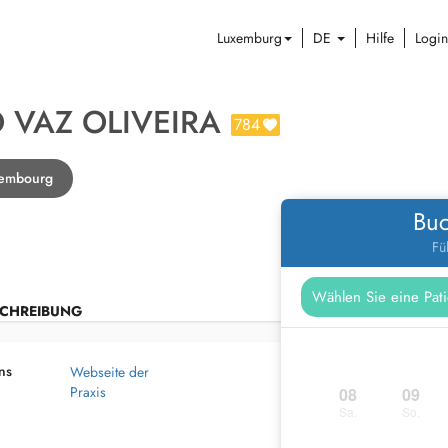
Luxemburg
DE
Hilfe
Login
 VAZ OLIVEIRA
784
xembourg
Buc
Fü
CHREIBUNG
ns
Webseite der
Praxis
08
09
Sa.
So.