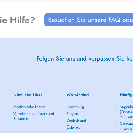
ie Hilfe?
Besuchen Sie unsere FAQ oder
genoux forts et stables - traiter le
e - traitement de la migraine
Folgen Sie uns und verpassen Sie k
hats app (+352 - 621 722 757) ou
de m'appeler ou envoyer un message
 Cela pour éviter que vous ayez à
Nützliche Links
Wo wir sind
Häufig
Medizinische Labors
Luxemburg
Augenhe
(Ophtha
Verzeichnis der Ärzte und
Belgien
in Luxe
Behandler
Deutschland
Dermatol
Österreich
Luxemb
---------------