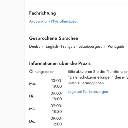
Fachrichtung
Akupunktur
-
Physiotherapeut
Gesprochene Sprachen
Deutsch
- English
- Français
- Lëtzebuergesch
- Português
Informationen über die Praxis
Öffnungszeiten
Bitte aktivieren Sie die "funktional
"Datenschutzeinstellungen" dieser 
13:00-
unten zu ermöglichen
Mo.
19:00
Lage auf Karte anzeigen
09:00-
Di.
18:00
09:00-
Mi.
18:30
09:00-
Do.
12:00