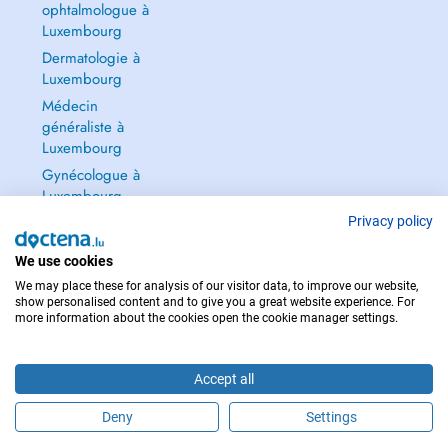
ophtalmologue à
Luxembourg
Dermatologie à
Luxembourg
Médecin
généraliste à
Luxembourg
Gynécologue à
Luxembourg
Tout voir →
Privacy policy
We use cookies
We may place these for analysis of our visitor data, to improve our website,
show personalised content and to give you a great website experience. For
more information about the cookies open the cookie manager settings.
POUR LES URGENCES, CONSULTEZ : 112
Copyright © 2026 - DOCTENA S.A. 42, Rue de la Vallée, L-2661 Luxembourg
Accept all
Deny
Settings
Prendre rendez-vous en ligne