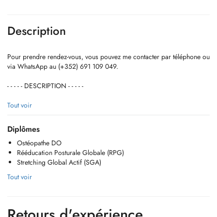
Description
Pour prendre rendez-vous, vous pouvez me contacter par téléphone ou
via WhatsApp au (+352) 691 109 049.
- - - - - DESCRIPTION - - - - -
Kinésithérapeute diplômé de la Haute École Robert Schuman depuis
Tout voir
2011, j'exerce également l'ostéopathie depuis l'obtention de mon
diplôme d'ostéopathie (DO) en 2021 à l'EFOM Paris XV.
Diplômes
Ostéopathe DO
Je suis spécialisé dans les domaines suivants :
Rééducation Posturale Globale (RPG)
Stretching Global Actif (SGA)
- Rééducation Posturale Globale (RPG)
- Stretching Global Actif (SGA)
Tout voir
- Thérapie Manuelle (TM)
- Kinésithérapie du sport
- Kinésithérapie respiratoire
Retours d'expérience
- Kinésiotaping