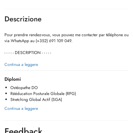
Descrizione
Pour prendre rendez-vous, vous pouvez me contacter par téléphone ou
via WhatsApp au (+352) 691 109 049.
- - - - - DESCRIPTION - - - - -
Kinésithérapeute diplômé de la Haute École Robert Schuman depuis
Continua a leggere
2011, j'exerce également l'ostéopathie depuis l'obtention de mon
diplôme d'ostéopathie (DO) en 2021 à l'EFOM Paris XV.
Diplomi
Ostéopathe DO
Je suis spécialisé dans les domaines suivants :
Rééducation Posturale Globale (RPG)
Stretching Global Actif (SGA)
- Rééducation Posturale Globale (RPG)
- Stretching Global Actif (SGA)
Continua a leggere
- Thérapie Manuelle (TM)
- Kinésithérapie du sport
- Kinésithérapie respiratoire
Feedback
- Kinésiotaping