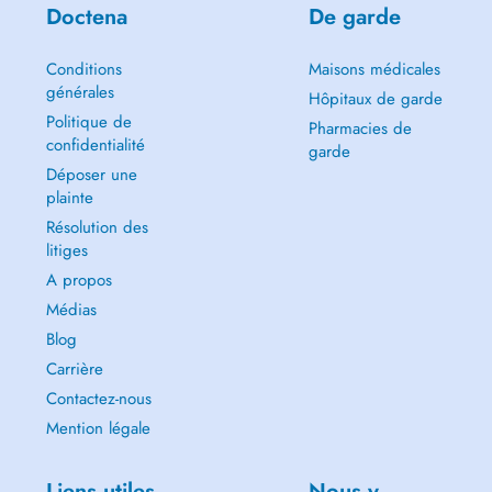
Doctena
De garde
Manon consults in French and English and ensures patient-centred,
precise and individualised physiotherapy sessions.
Appointments can be booked easily online.
Conditions
Maisons médicales
générales
Hôpitaux de garde
Politique de
Pharmacies de
confidentialité
garde
Déposer une
plainte
Résolution des
litiges
A propos
Médias
Blog
Carrière
Contactez-nous
Mention légale
Liens utiles
Nous y