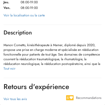
Jeu.
08:00-19:00
Ven.
08:00-19:00
Voir la localisation ou la carte
Description
Manon Cometto, kinésithérapeute à Mamer, diplomé depuis 2020,
propose une prise en charge moderne et spécialisée en rééducation
fonctionnelle pour patients de tout âge. Ses domaines de compétence
couvrent la rééducation traumatologique, la rhumatologie, la
rééducation neurologique, la rééducation post-opératoire, ainsi que la
prise en charge de la maladie de Parkinson et la rééducation
Tout voir
gériatrique.
Elle assure également la rééducation respiratoire, la rééducation à la
Retours d'expérience
marche, la rééducation périnéale postnatale, ainsi que des séances
d'École du dos.
6
Recommandations
Voir tous les avis
Ses techniques incluent le drainage lymphatique manuel, le massage