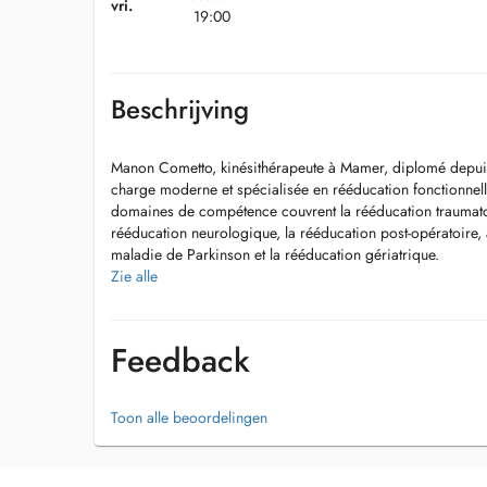
vri.
19:00
Beschrijving
Manon Cometto, kinésithérapeute à Mamer, diplomé depui
charge moderne et spécialisée en rééducation fonctionnell
domaines de compétence couvrent la rééducation traumatol
rééducation neurologique, la rééducation post-opératoire, 
maladie de Parkinson et la rééducation gériatrique.
Zie alle
Elle assure également la rééducation respiratoire, la réédu
périnéale postnatale, ainsi que des séances d'École du do
Feedback
Ses techniques incluent le drainage lymphatique manuel, l
les ondes de choc, les ultrasons, l'électrothérapie et la te
une approche thérapeutique complète et personnalisée.
Toon alle beoordelingen
Manon consulte en français et en anglais et sengage à offri
et centrés sur le patient.