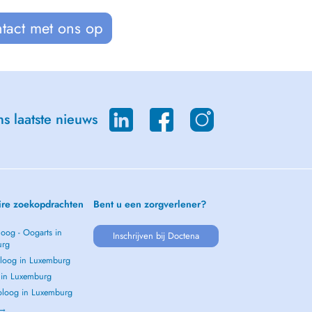
tact met ons op
s laatste nieuws
ire zoekopdrachten
Bent u een zorgverlener?
oog - Oogarts in
Inschrijven bij Doctena
urg
loog in Luxemburg
s in Luxemburg
loog in Luxemburg
 →