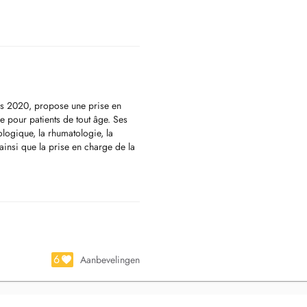
s 2020, propose une prise en
e pour patients de tout âge. Ses
ogique, la rhumatologie, la
ainsi que la prise en charge de la
cation à la marche, la rééducation
s.
e massage manuel, le stretching,
chnique des ventouses, permettant
6
Aanbevelingen
r des traitements adaptés, précis