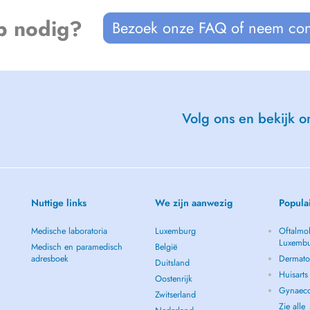
p nodig?
Bezoek onze FAQ of neem con
rn and specialised physiotherapy
uma rehabilitation, rheumatology
tation, as well as Parkinsons
n, postnatal pelvic floor therapy,
Volg ons en bekijk on
nage, manual massage, stretching,
g therapy, providing a
Nuttige links
We zijn aanwezig
Popula
centred, precise and
Medische laboratoria
Luxemburg
Oftalmol
Luxemb
Medisch en paramedisch
België
adresboek
Dermato
Duitsland
Huisart
Oostenrijk
Gynaeco
Zwitserland
Zie alle