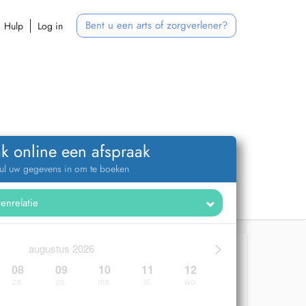
Bent u een arts of zorgverlener?
Hulp
Log in
k online een afspraak
ul uw gegevens in om te boeken
>
augustus 2026
08
09
10
11
12
za.
zo.
ma.
di.
wo.