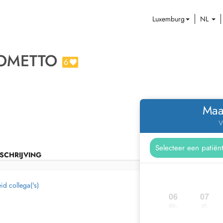
Luxemburg
NL
OMETTO
6
Maa
V
SCHRIJVING
d collega('s)
06
07
do.
vr.