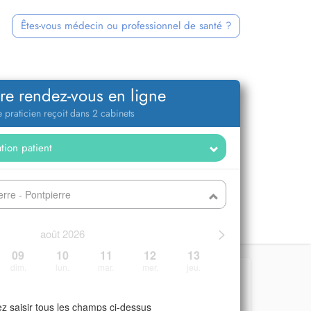
Êtes-vous médecin ou professionnel de santé ?
re rendez-vous en ligne
 praticien reçoit dans 2 cabinets
rre - Pontpierre
>
août 2026
09
10
11
12
13
dim.
lun.
mar.
mer.
jeu.
ez saisir tous les champs ci-dessus