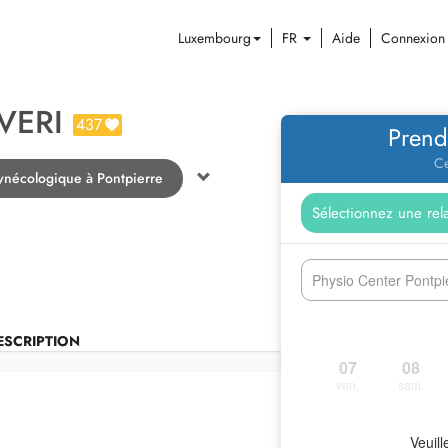
Luxembourg
FR
Aide
Connexion
VERI
437
Prend
Ce
ynécologique à Pontpierre
Physio Center Pontpie
ESCRIPTION
07
08
ven.
sam.
Veuill