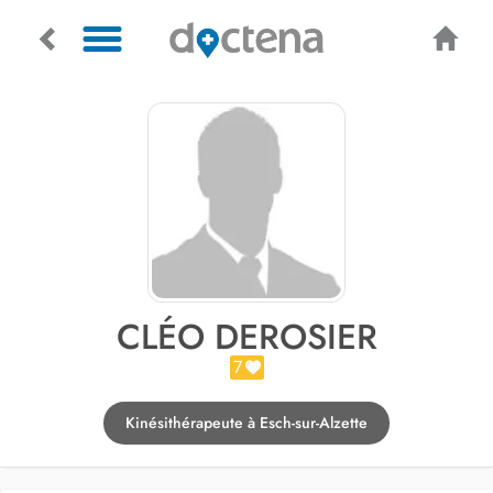
CLÉO DEROSIER
7
Kinésithérapeute à Esch-sur-Alzette