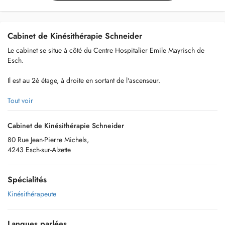
Cabinet de Kinésithérapie Schneider
Le cabinet se situe à côté du Centre Hospitalier Emile Mayrisch de
Esch.
Il est au 2è étage, à droite en sortant de l'ascenseur.
Tout voir
Pour les soins à domicile : merci de nous contacter par téléphone
Cabinet de Kinésithérapie Schneider
pour convenir d'une plage horaire de visite
80 Rue Jean-Pierre Michels,
4243 Esch-sur-Alzette
Spécialités
Kinésithérapeute
Langues parlées