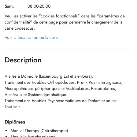
Sam.
08:00-20:00
Veuillez activer les "cookies fonctionnels" dans les "paramètres de
confidentialité" de cette page pour permettre le chargement de la
carte ci-dessous.
Voir la localisation ou la carte
Description
Visites à Domicile (Luxembourg Est et alentours).
Traitement des troubles Orthopédiques, Pré- \ Post- chirurgicaux,
Neuropathiques périphériques et Vestibulaires, Respiratoires,
Viscéraux et Système Lymphatique.
Traitement des troubles Psychosomatiques de l'enfant et adulte.
Tout voir
Joignable comme suit:
Diplômes
+ 352 661 58 78 28
Manual Therapy (Chirotherapie)
Kine.zabel@pm.me
Manuelle Lymphdrainage