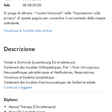
Sab.
08:00-20:00
Si prega di attivare i "cookie funzionali" nelle "Impostazioni sulla
privacy" di questa pagina per consentire il caricamento della mappa
sottostante.
Visualizza la località sulla cartina
Descrizione
Visites à Domicile (Luxembourg Est et alentours).
Traitement des troubles Orthopédiques, Pré- \ Post- chirurgicaux,
Neuropathiques périphériques et Vestibulaires, Respiratoires,
Viscéraux et Système Lymphatique.
Traitement des troubles Psychosomatiques de l'enfant et adulte.
Continua a leggere
Joignable comme suit:
Diplomi
+ 352 661 58 78 28
Manual Therapy (Chirotherapie)
Kine.zabel@pm.me
Manuelle Lymphdrainage