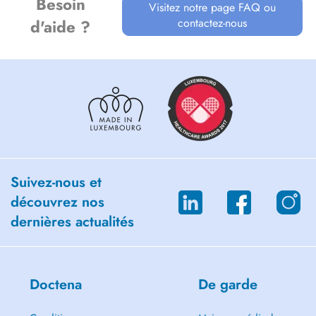
- Addictions : alcool, drogues ou jeu pathologique
Besoin
Visitez notre page FAQ ou
- Troubles des conduites alimentaires : anorexie, boulimie
contactez-nous
d'aide ?
- Travail de deuil
- Troubles du comportement
- Gestion des émotions
- Stress, burnout
- Séparation, divorce
...
Suivez-nous et
découvrez nos
dernières actualités
Doctena
De garde