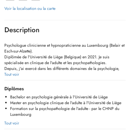
Voir la localisation ou la carte
Description
Psychologue clinicienne et hypnopraticienne au Luxembourg (Belair et
Esch-sur-Alzette).
Diplômée de l'Université de Liège (Belgique) en 2021. Je suis
spécialisée en clinique de l'adulte et les psychopathologies.
Depuis, j'ai exercé dans les différents domaines de la psychologie,
notamment avec des enfants, adolescents, adultes et séniors.
Tout voir
De par mon approche psychodynamique, mon but est de pouvoir
accompagner la personne vers une meilleure connaissance de soi.
Diplômes
Nous travaillerons la demande, et analyserons ensemble sa source
Bachelor en psychologie générale à l'Université de Liège
ainsi que son influence sur le fonctionnement psychique de la
Master en psychologie clinique de l'adulte à l'Université de Liège
personne.
Formation sur la psychopathologie de l'adulte - par le CHNP du
Le suivi psychologique peut servir afin que la personne comprenne la
Luxembourg
raison de son fonctionnement: ''le pourquoi de''. Une meilleure
compréhension de soi-même peut aboutir à une meilleure acceptation
Tout voir
de soi.