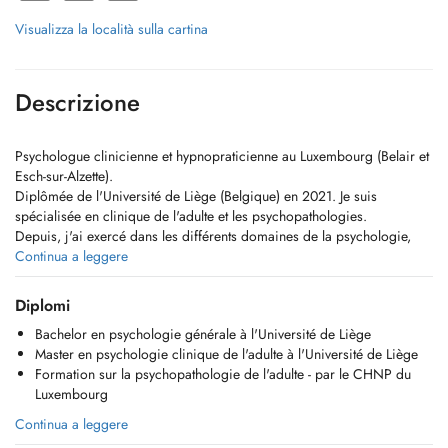
Visualizza la località sulla cartina
Descrizione
Psychologue clinicienne et hypnopraticienne au Luxembourg (Belair et
Esch-sur-Alzette).
Diplômée de l'Université de Liège (Belgique) en 2021. Je suis
spécialisée en clinique de l'adulte et les psychopathologies.
Depuis, j'ai exercé dans les différents domaines de la psychologie,
notamment avec des enfants, adolescents, adultes et séniors.
Continua a leggere
De par mon approche psychodynamique, mon but est de pouvoir
accompagner la personne vers une meilleure connaissance de soi.
Diplomi
Nous travaillerons la demande, et analyserons ensemble sa source
Bachelor en psychologie générale à l'Université de Liège
ainsi que son influence sur le fonctionnement psychique de la
Master en psychologie clinique de l'adulte à l'Université de Liège
personne.
Formation sur la psychopathologie de l'adulte - par le CHNP du
Le suivi psychologique peut servir afin que la personne comprenne la
Luxembourg
raison de son fonctionnement: ''le pourquoi de''. Une meilleure
compréhension de soi-même peut aboutir à une meilleure acceptation
Continua a leggere
de soi.