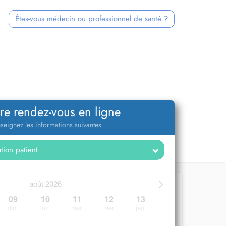
Êtes-vous médecin ou professionnel de santé ?
re rendez-vous en ligne
seignez les informations suivantes
>
août 2026
09
10
11
12
13
dim.
lun.
mar.
mer.
jeu.