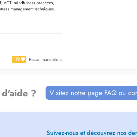
T, ACT, mindfulness practices,
e stress management techniques.
l regulation issues, offering
logist in Luxembourg, supporting
119
Recommandations
ntment will incur a charge.
 d'aide ?
Visitez notre page FAQ ou co
Suivez-nous et découvrez nos dern