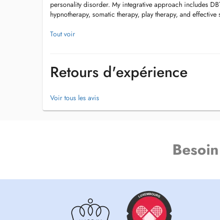
personality disorder. My integrative approach includes DB
hypnotherapy, somatic therapy, play therapy, and effectiv
I work with adults, teenagers, and children facing emotiona
Tout voir
guidance to restore balance, confidence, and connection.
Take the first step toward lasting well-being with a psycho
Retours d'expérience
clarity, resilience, and inner peace.
Sessions are non-refundable by the CNS.
Voir tous les avis
Cancellations made within 24 hours of the scheduled appoi
Besoin