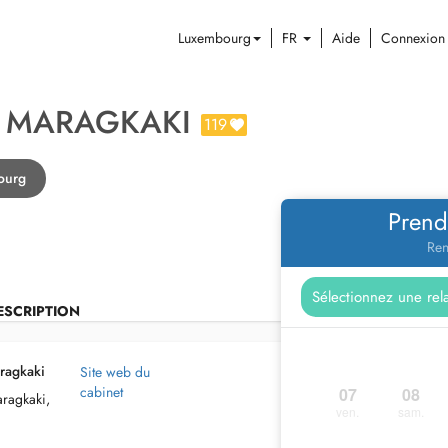
Luxembourg
FR
Aide
Connexion
A MARAGKAKI
119
ourg
Prend
Ren
ESCRIPTION
ragkaki
Site web du
cabinet
07
08
aragkaki,
ven.
sam.