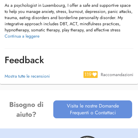
As a psychologist in Luxembourg, I offer a safe and supportive space
to help you manage anxiety, stress, burnout, depression, panic attacks,
trauma, eating disorders and borderline personality disorder. My
integrative approach includes DBT, ACT, mindfulness practices,
hypnotherapy, somatic therapy, play therapy, and effective stress
management techniques.
Continua a leggere
I work with adults, teenagers, and children facing emotional regulation
issues, offering guidance to restore balance, confidence, and
Feedback
connection.
Take the first step toward lasting well-being with a psychologist in
119
Raccomandazioni
Mostra tutte le recensioni
Luxembourg, supporting clarity, resilience, and inner peace.
Sessions are non-refundable by the CNS.
Bisogno di
Cancellations made within 24 hours of the scheduled appointment will
Visita le nostre Domande
incur a charge.
Frequenti o Contattaci
aiuto?