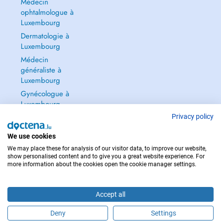
Médecin
ophtalmologue à
Luxembourg
Dermatologie à
Luxembourg
Médecin
généraliste à
Luxembourg
Gynécologue à
Luxembourg
Tout voir →
Privacy policy
We use cookies
We may place these for analysis of our visitor data, to improve our website,
show personalised content and to give you a great website experience. For
more information about the cookies open the cookie manager settings.
POUR LES URGENCES, CONSULTEZ : 112
Copyright © 2026 - DOCTENA S.A. 42, Rue de la Vallée, L-2661 Luxembourg
Accept all
Deny
Settings
Prendre rendez-vous en ligne