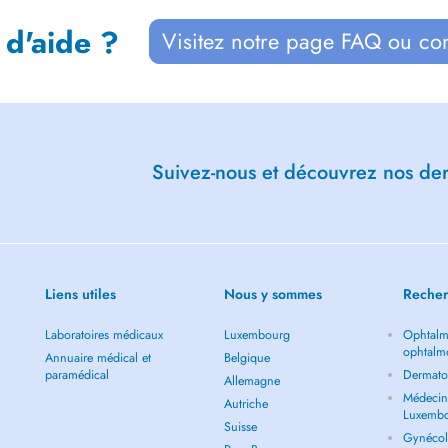
 d'aide ?
Visitez notre page FAQ ou co
Suivez-nous et découvrez nos dern
Liens utiles
Nous y sommes
Recher
Laboratoires médicaux
Luxembourg
Ophtalm
ophtalm
Annuaire médical et
Belgique
paramédical
Dermato
Allemagne
Médecin 
Autriche
Luxemb
Suisse
Gynécol