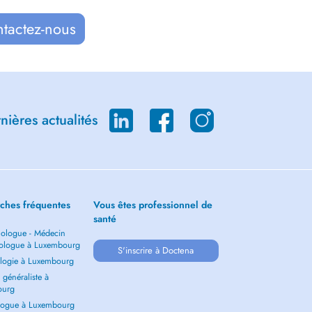
ntactez-nous
ières actualités
ches fréquentes
Vous êtes professionnel de
santé
ologue - Médecin
ologue à Luxembourg
S'inscrire à Doctena
logie à Luxembourg
généraliste à
ourg
ogue à Luxembourg