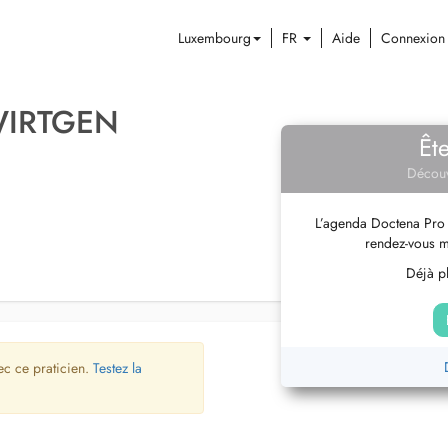
Luxembourg
FR
Aide
Connexion
WIRTGEN
Êt
Découv
L’agenda Doctena Pro 
rendez-vous m
Déjà pl
ec ce praticien.
Testez la