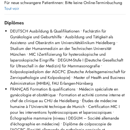
Für neue schwangere Patientinnen: Bitte keine Online-Terminbuchung
über Doctena. Eine vorherige telefonische Rücksprache ist
Tout voir
erforderlich, um zu klären, ob derzeit neue Schwangere aufgenommen
werden können. Kontakt: +352 22 12 58.
Diplômes
Für bestehende Patientinnen: Sollten Sie keinen zeitnahen Termin bei
DEUTSCH Ausbildung & Qualifikationen • Fachärztin für
Doctena erhalten, kontaktieren Sie bitte telefonisch unter +352 22 12
Gynäkologie und Geburtshilfe • Ausbildung und Tätigkeit als
58 unser Sekretariat für einen schnelleren Termin.
Assistenz- und Oberärztin am Universitätsklinikum Heidelberg •
Studium der Humanmedizin an der Technischen Universität
FRANÇAIS
München • MIC I-Zertifizierung für hysteroskopische und
Gynécologue et obstétricienne - interventions chirurgicales et
laparoskopische Eingriffe • DEGUM-Stufe I (Deutsche Gesellschaft
accouchements à la Clinique Bohler - Hôpitaux Robert Schuman
für Ultraschall in der Medizin) für Mammasonografie •
Informations importantes concernant les rendez-vous :
Kolposkopiediplom der AGCPC (Deutsche Arbeitsgemeinschaft für
Nouvelles patientes enceintes : Pas de prise de rendez-vous en ligne
Zervixpathologie und Kolposkopie) • Master of Health and Business
via Doctena. Un contact téléphonique préalable est nécessaire pour
Administration (MHBA), FAU Erlangen-Nürnberg
vérifier si nous pouvons actuellement accepter de nouvelles patientes
FRANÇAIS Formation & qualifications • Médecin spécialiste en
enceintes. Tél. : +352 22 12 58.
gynécologie et obstétrique • Formation et activité comme interne et
Patientes existantes : Si vous ne trouvez pas de rendez-vous
chef de clinique au CHU de Heidelberg • Études de médecine
rapidement sur Doctena, veuillez contacter notre secrétariat au +352
humaine à l’Université technique de Munich • Certification MIC I
22 12 58.
pour les interventions hystéroscopiques et laparoscopiques •
Échographie mammaire (niveau I DEGUM – Société allemande
ENGLISH
d’échographie en médecine) • Diplôme de colposcopie de
Gynaecologist and obstetrician - surgical procedures and deliveries at
l’AGCPC (Société allemande de pathologie cervicale et