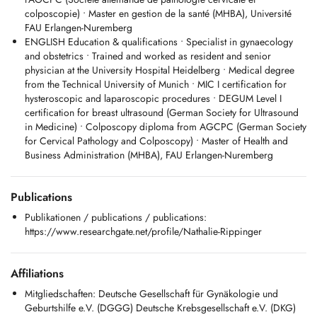
Clinique Bohler - Hôpitaux Robert Schuman
colposcopie) • Master en gestion de la santé (MHBA), Université
Important appointment information:
FAU Erlangen-Nuremberg
For new pregnant patients: Please do not book appointments via
ENGLISH Education & qualifications • Specialist in gynaecology
Doctena. A prior telephone call is required to check if we are currently
and obstetrics • Trained and worked as resident and senior
accepting new pregnant patients. Phone: +352 22 12 58.
physician at the University Hospital Heidelberg • Medical degree
For existing patients: If you cannot find a timely appointment on
from the Technical University of Munich • MIC I certification for
Doctena, please call our office at +352 22 12 58.
hysteroscopic and laparoscopic procedures • DEGUM Level I
certification for breast ultrasound (German Society for Ultrasound
in Medicine) • Colposcopy diploma from AGCPC (German Society
for Cervical Pathology and Colposcopy) • Master of Health and
Business Administration (MHBA), FAU Erlangen-Nuremberg
Publications
Publikationen / publications / publications:
https://www.researchgate.net/profile/Nathalie-Rippinger
Affiliations
Mitgliedschaften: Deutsche Gesellschaft für Gynäkologie und
Geburtshilfe e.V. (DGGG) Deutsche Krebsgesellschaft e.V. (DKG)