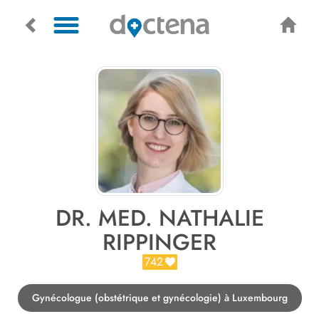
DR. MED. NATHALIE
RIPPINGER
742
Gynécologue (obstétrique et gynécologie) à Luxembourg