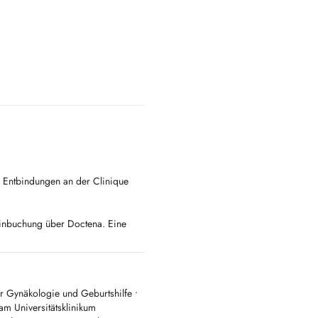
d Entbindungen an der Clinique
minbuchung über Doctena. Eine
 klären, ob derzeit neue
 22 12 58.
Termin bei Doctena erhalten,
r Sekretariat für einen schnelleren
r Gynäkologie und Geburtshilfe •
am Universitätsklinikum