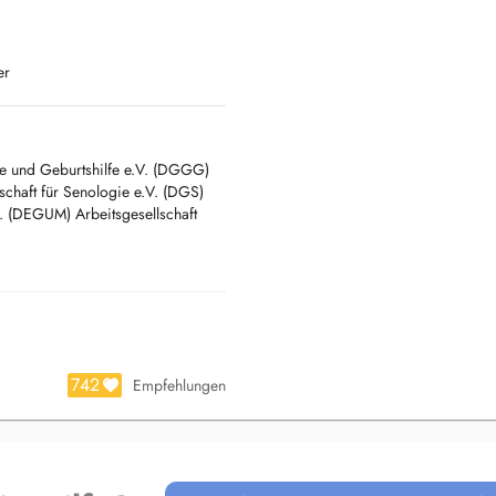
er
ie und Geburtshilfe e.V. (DGGG)
schaft für Senologie e.V. (DGS)
.V. (DEGUM) Arbeitsgesellschaft
742
Empfehlungen