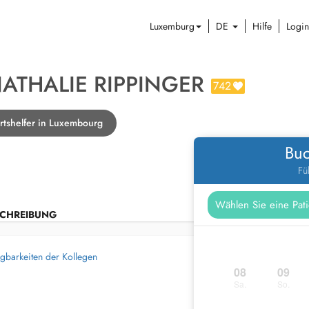
Luxemburg
DE
Hilfe
Login
NATHALIE RIPPINGER
742
tshelfer in Luxembourg
Buc
Fü
CHREIBUNG
gbarkeiten der Kollegen
08
09
Sa.
So.