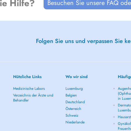
ie Hilfe?
Besuchen Sie unsere FAQ oder
Folgen Sie uns und verpassen Sie k
Nützliche Links
Wo wir sind
Häufig
Medizinische Labors
Luxemburg
Augenhe
(Ophtha
Verzeichnis der Ärzte und
Belgien
in Luxe
Behandler
Deutschland
Dermatol
Österreich
Luxemb
Schweiz
Hausarz
Niederlande
Gynäkolo
Frauenh