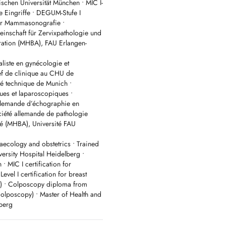
chen Universität München • MIC I-
e Eingriffe • DEGUM-Stufe I
s et accouchements à la Clinique
 für Mammasonografie •
nschaft für Zervixpathologie und
ration (MHBA), FAU Erlangen-
s en ligne via Doctena. Un contact
us pouvons actuellement accepter de
liste en gynécologie et
hef de clinique au CHU de
us rapidement sur Doctena, veuillez
té technique de Munich •
ques et laparoscopiques •
lemande d’échographie en
iété allemande de pathologie
eliveries at Clinique Bohler -
nté (MHBA), Université FAU
aecology and obstetrics • Trained
ts via Doctena. A prior telephone
versity Hospital Heidelberg •
w pregnant patients. Phone: +352
• MIC I certification for
el I certification for breast
ent on Doctena, please call our
e) • Colposcopy diploma from
lposcopy) • Master of Health and
berg