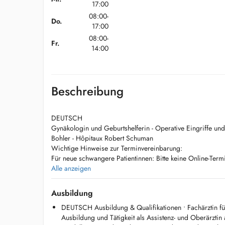
17:00
08:00-
Do.
17:00
08:00-
Fr.
14:00
Beschreibung
DEUTSCH
Gynäkologin und Geburtshelferin - Operative Eingriffe un
Bohler - Hôpitaux Robert Schuman
Wichtige Hinweise zur Terminvereinbarung:
Für neue schwangere Patientinnen: Bitte keine Online-Ter
vorherige telefonische Rücksprache ist erforderlich, um zu
Alle anzeigen
Schwangere aufgenommen werden können. Kontakt: +352
Für bestehende Patientinnen: Sollten Sie keinen zeitnahen 
Ausbildung
kontaktieren Sie bitte telefonisch unter +352 22 12 58 unse
DEUTSCH Ausbildung & Qualifikationen • Fachärztin fü
Termin.
Ausbildung und Tätigkeit als Assistenz- und Oberärztin 