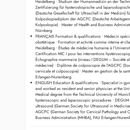
Heidelberg • Studium der Humanmedizin an der Technis
FRANÇAIS
Zertifizierung für hysteroskopische und laparoskopisch
Gynécologue et obstétricienne - interventions chirurgicale
(Deutsche Gesellschaft für Ultraschall in der Medizin)
Bohler - Hôpitaux Robert Schuman
Kolposkopiediplom der AGCPC (Deutsche Arbeitsgemei
Informations importantes concernant les rendez-vous :
Kolposkopie) • Master of Health and Business Administ
Nouvelles patientes enceintes : Pas de prise de rendez-vou
Nürnberg
téléphonique préalable est nécessaire pour vérifier si no
FRANÇAIS Formation & qualifications • Médecin spécia
nouvelles patientes enceintes. Tél. : +352 22 12 58.
obstétrique • Formation et activité comme interne et c
Patientes existantes : Si vous ne trouvez pas de rendez-vo
Heidelberg • Études de médecine humaine à l’Universi
contacter notre secrétariat au +352 22 12 58.
Certification MIC I pour les interventions hystéroscopi
Échographie mammaire (niveau I DEGUM – Société al
ENGLISH
médecine) • Diplôme de colposcopie de l’AGCPC (Soc
Gynaecologist and obstetrician - surgical procedures and d
cervicale et colposcopie) • Master en gestion de la sa
Hôpitaux Robert Schuman
Erlangen-Nuremberg
Important appointment information:
ENGLISH Education & qualifications • Specialist in gyn
For new pregnant patients: Please do not book appointmen
and worked as resident and senior physician at the Uni
call is required to check if we are currently accepting ne
Medical degree from the Technical University of Munich 
22 12 58.
hysteroscopic and laparoscopic procedures • DEGUM Lev
For existing patients: If you cannot find a timely appointm
ultrasound (German Society for Ultrasound in Medicin
office at +352 22 12 58.
AGCPC (German Society for Cervical Pathology and Co
Business Administration (MHBA), FAU Erlangen-Nurem