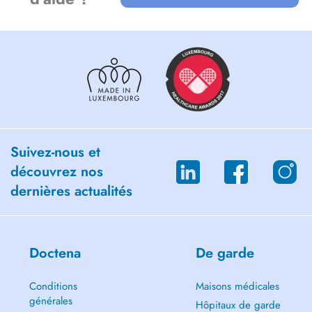
traitement en urgence.
Suivez-nous et
découvrez nos
dernières actualités
Doctena
De garde
Conditions
Maisons médicales
générales
Hôpitaux de garde