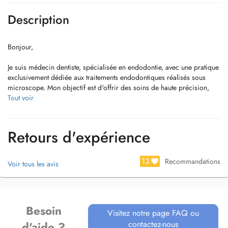
Description
Bonjour,
Je suis médecin dentiste, spécialisée en endodontie, avec une pratique
exclusivement dédiée aux traitements endodontiques réalisés sous
microscope. Mon objectif est d'offrir des soins de haute précision,
centrés sur la préservation des dents et l'excellence clinique.
Tout voir
Les traitements que je réalise comprennent :
- le traitement endodontique,
Retours d'expérience
- le retraitement endodontique,
- la microchirurgie endodontique.
13
Recommandations
Voir tous les avis
Veuillez noter que les premières consultations sont uniquement des
consultations d'évaluation, destinées à planifier le traitement le plus
approprié.
Besoin
En cas de douleur aiguë ou de situation urgente, merci de contacter
Visitez notre page FAQ ou
par téléphone afin dévaluer la possibilité d'un rendez-vous pour un
contactez-nous
d'aide ?