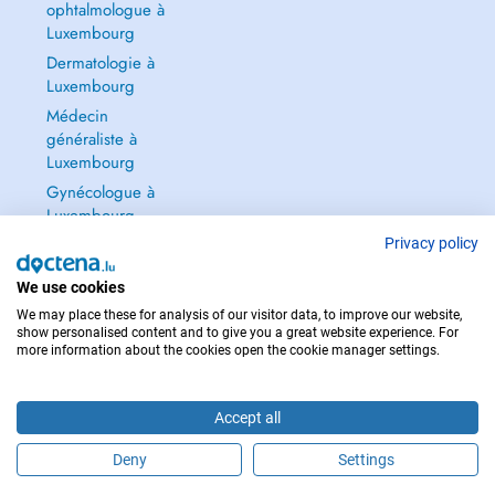
ophtalmologue à
Luxembourg
Dermatologie à
Luxembourg
Médecin
généraliste à
Luxembourg
Gynécologue à
Luxembourg
Tout voir →
Privacy policy
We use cookies
We may place these for analysis of our visitor data, to improve our website,
show personalised content and to give you a great website experience. For
more information about the cookies open the cookie manager settings.
POUR LES URGENCES, CONSULTEZ : 112
Copyright © 2026 - DOCTENA S.A. 42, Rue de la Vallée, L-2661 Luxembourg
Accept all
Deny
Settings
Prendre rendez-vous en ligne