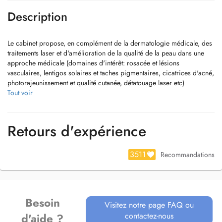
Description
Le cabinet propose, en complément de la dermatologie médicale, des
traitements laser et d'amélioration de la qualité de la peau dans une
approche médicale (domaines d'intérêt: rosacée et lésions
vasculaires, lentigos solaires et taches pigmentaires, cicatrices d'acné,
photorajeunissement et qualité cutanée, détatouage laser etc)
Tout voir
Le Dr Caraivan ne pratique pas d'épilation laser, ni l'injection de
botox ou de produits de comblement.
Retours d'expérience
Paiement par carte bancaire ou espèces uniquement.
En cas d'empêchement ou d'annulation de rendez-vous, merci de
3511
Recommandations
décommander votre réservation 24h avant la visite. Tout rendez-vous
non honoré et non annulé 24h au préalable sera facturé ("RV non
observé").
Besoin
Visitez notre page FAQ ou
contactez-nous
d'aide ?