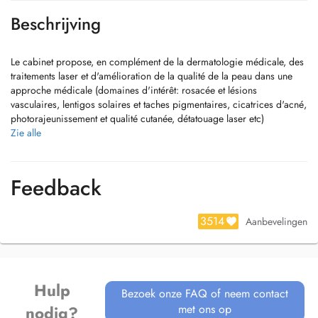
Beschrijving
Le cabinet propose, en complément de la dermatologie médicale, des
traitements laser et d'amélioration de la qualité de la peau dans une
approche médicale (domaines d'intérêt: rosacée et lésions
vasculaires, lentigos solaires et taches pigmentaires, cicatrices d'acné,
photorajeunissement et qualité cutanée, détatouage laser etc)
Zie alle
Le Dr Caraivan ne pratique pas d'épilation laser, ni l'injection de
botox ou de produits de comblement.
Feedback
Paiement par carte bancaire ou espèces uniquement.
En cas d'empêchement ou d'annulation de rendez-vous, merci de
3514
Aanbevelingen
décommander votre réservation 24h avant la visite. Tout rendez-vous
non honoré et non annulé 24h au préalable sera facturé ("RV non
observé").
Hulp
Bezoek onze FAQ of neem contact
met ons op
nodig?