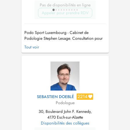
Pas de disponibilités en ligne
Appeler pour prendre RDV
Podo Sport Luxembourg - Cabinet de
Podologie Stephen Lesage. Consultation pour
examen podologique ou posturale. Prise en
Tout voir
charge en podologie sportive. Pour toutes
informations supplémentaires, vous pouvez
vous rendre sur mon site internet : ...
2214
SEBASTIEN DOEBLÉ
Podologue
30, Boulevard John F. Kennedy,
4170 Esch-sur-Alzette
Disponibilités des collègues