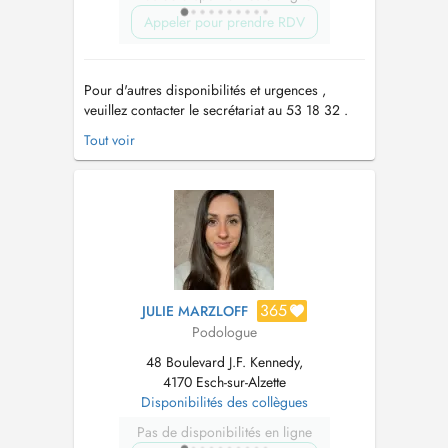
Appeler pour prendre RDV
Pour d'autres disponibilités et urgences ,
veuillez contacter le secrétariat au 53 18 32 .
Amener lors du 1er rendez-vous: - Ordonnance
Tout voir
médicale - Comptes rendus radios , examens
médicaux - 2 paires de chaussures -
Chaussures de s...
365
JULIE MARZLOFF
Podologue
48 Boulevard J.F. Kennedy,
4170 Esch-sur-Alzette
Disponibilités des collègues
Pas de disponibilités en ligne