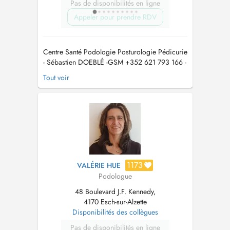
Pas de disponibilités en ligne
Appeler pour prendre RDV
Centre Santé Podologie Posturologie Pédicurie
- Sébastien DOEBLÉ -GSM +352 621 793 166 -
vous accueille sur RDV enfants, adolescents,
Tout voir
adultes, seniors, sportifs dans son cabinet.
Note : Pour toute prestation inférieure à 60 , le
règlement s'effectue exclusivement en espèces.
Information compl...
1173
VALÉRIE HUE
Podologue
48 Boulevard J.F. Kennedy,
4170 Esch-sur-Alzette
Disponibilités des collègues
Pas de disponibilités en ligne