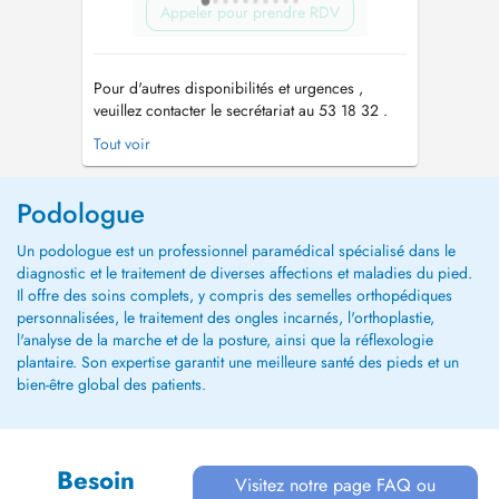
Appeler pour prendre RDV
Pour d'autres disponibilités et urgences ,
veuillez contacter le secrétariat au 53 18 32 .
Amener lors du 1er rendez-vous: - Ordonnance
Tout voir
médicale - Comptes rendus radios , examens
médicaux - 2 paires de chaussures -
Chaussures de sport pour les sportifs ,
Podologue
chaussures de sécurité - Une serviet...
Un podologue est un professionnel paramédical spécialisé dans le
diagnostic et le traitement de diverses affections et maladies du pied.
Il offre des soins complets, y compris des semelles orthopédiques
personnalisées, le traitement des ongles incarnés, l'orthoplastie,
l'analyse de la marche et de la posture, ainsi que la réflexologie
plantaire. Son expertise garantit une meilleure santé des pieds et un
bien-être global des patients.
Besoin
Visitez notre page FAQ ou