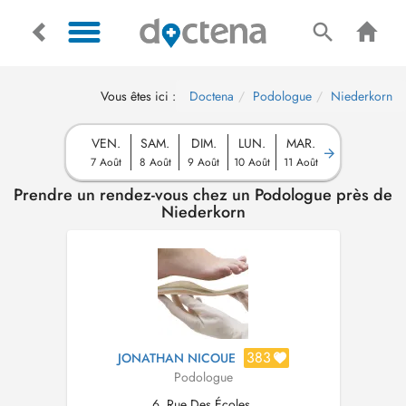
Vous êtes ici :
Doctena
Podologue
Niederkorn
VEN.
SAM.
DIM.
LUN.
MAR.
7 Août
8 Août
9 Août
10 Août
11 Août
Prendre un rendez-vous chez un Podologue près de
Niederkorn
383
JONATHAN NICOUE
Podologue
6, Rue Des Écoles,