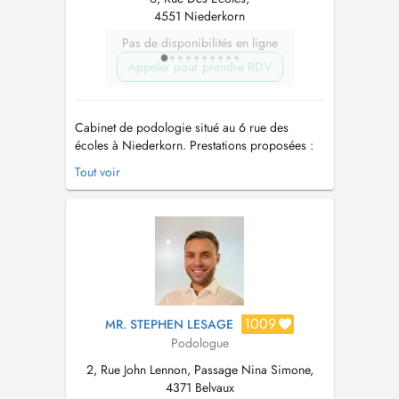
4551 Niederkorn
Pas de disponibilités en ligne
Appeler pour prendre RDV
Cabinet de podologie situé au 6 rue des
écoles à Niederkorn. Prestations proposées :
Examen complet de l'appareil locomoteur
Tout voir
(pieds, genoux, bassin, dos) Semelles
orthopédiques adultes et enfants K-Taping /
Contentions / Séparateurs d'orteils Traitement
verrues Traitement laser i...
1009
MR. STEPHEN LESAGE
Podologue
2, Rue John Lennon, Passage Nina Simone,
4371 Belvaux