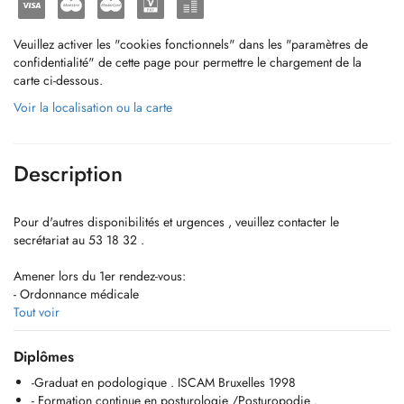
Veuillez activer les "cookies fonctionnels" dans les "paramètres de
confidentialité" de cette page pour permettre le chargement de la
carte ci-dessous.
Voir la localisation ou la carte
Description
Pour d'autres disponibilités et urgences , veuillez contacter le
secrétariat au 53 18 32 .
Amener lors du 1er rendez-vous:
- Ordonnance médicale
- Comptes rendus radios , examens médicaux
Tout voir
- 2 paires de chaussures
- Chaussures de sport pour les sportifs , chaussures de sécurité
Diplômes
- Une serviette éponge pour couvrir la table d'examen
-Graduat en podologique . ISCAM Bruxelles 1998
- Formation continue en posturologie /Posturopodie .