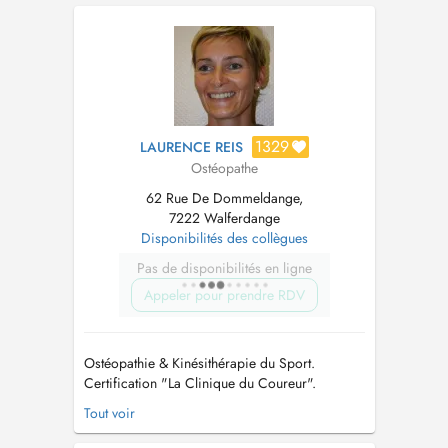
auf den Parkplaetzen mit "Abigail Bianconi"
GERADE ein - und belegen Sie bitte nicht 2
Parkplaetze. Vielen D...
1329
LAURENCE REIS
Ostéopathe
62 Rue De Dommeldange,
7222 Walferdange
Disponibilités des collègues
Pas de disponibilités en ligne
Appeler pour prendre RDV
Ostéopathie & Kinésithérapie du Sport.
Certification "La Clinique du Coureur".
Préparation mentale. Formations prévention
Tout voir
santé dans le sport et en entreprise.
NOUVEAU: consultations de kinésithérapie