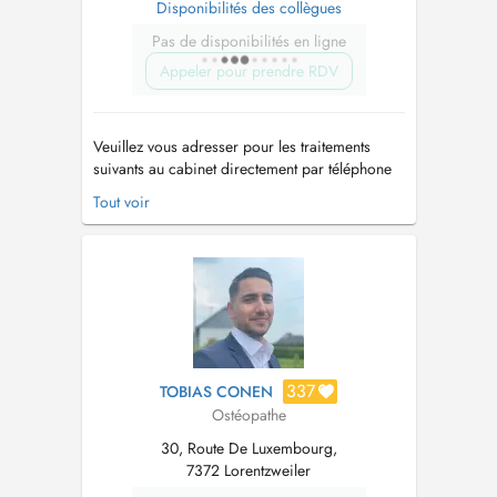
Disponibilités des collègues
Pas de disponibilités en ligne
Appeler pour prendre RDV
Veuillez vous adresser pour les traitements
suivants au cabinet directement par téléphone
s.v.p.: > Rééducation à domicile > Rééducation
Tout voir
post-opératoire > Kinésithérapie respiratoire...
337
TOBIAS CONEN
Ostéopathe
30, Route De Luxembourg,
7372 Lorentzweiler