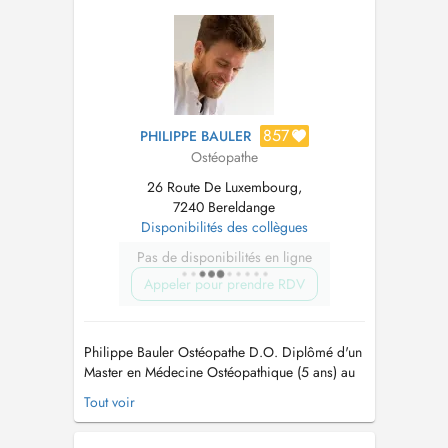
avec mon assistant Lilian BEYNE
Kinésithérapeute du Sport. Veuillez prendre
rendez-vous direc...
857
PHILIPPE BAULER
Ostéopathe
26 Route De Luxembourg,
7240 Bereldange
Disponibilités des collègues
Pas de disponibilités en ligne
Appeler pour prendre RDV
Philippe Bauler Ostéopathe D.O. Diplômé d'un
Master en Médecine Ostéopathique (5 ans) au
Collège Ostéopathique Européen (Holistéa) à
Tout voir
Paris et Munich, je vous accompagne avec une
approche tissulaire et globale, respectueuse de