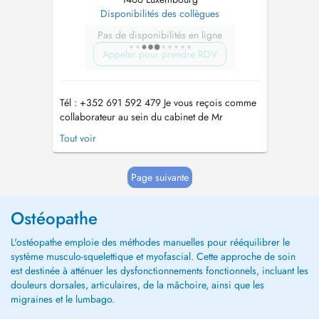
Disponibilités des collègues
Pas de disponibilités en ligne
Appeler pour prendre RDV
Tél : +352 691 592 479 Je vous reçois comme
collaborateur au sein du cabinet de Mr
DEMOITIE Thibault au 12 Rue Jean Engling
Tout voir
1466 Dommeldange uniquement : - les mardi et
vendredi après midi - les samedis après midi
Ostéopathe diplômé d'une formation française
Page suivante
reconnue en 5ans, j'exerce depuis p...
Ostéopathe
L'ostéopathe emploie des méthodes manuelles pour rééquilibrer le
système musculo-squelettique et myofascial. Cette approche de soin
est destinée à atténuer les dysfonctionnements fonctionnels, incluant les
douleurs dorsales, articulaires, de la mâchoire, ainsi que les
migraines et le lumbago.