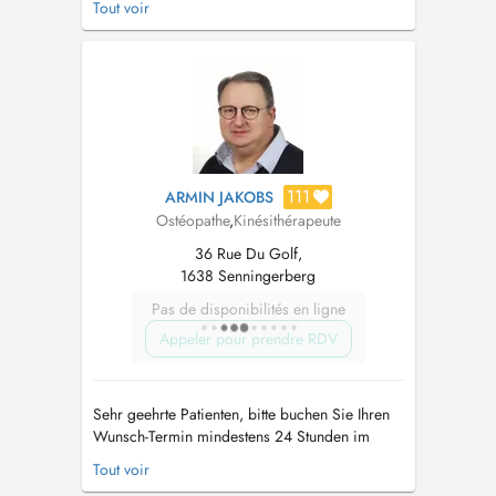
Tout voir
périnatalité (nourrissons, accompagnement des
femmes enceintes, et post partum...) ainsi qu'en
Pédiatrie (déformations crâniennes, coliques,
torticolis, scoliose... )....
111
ARMIN JAKOBS
Ostéopathe
,
Kinésithérapeute
36 Rue Du Golf,
1638 Senningerberg
Pas de disponibilités en ligne
Appeler pour prendre RDV
Sehr geehrte Patienten, bitte buchen Sie Ihren
Wunsch-Termin mindestens 24 Stunden im
Voraus, da ansonsten Ihr Termin nicht garantiert
Tout voir
werden kann. Bitte parken Sie Ihr Fahrzeug nur