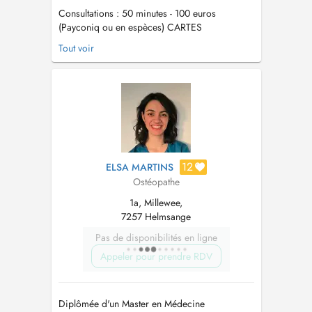
Consultations : 50 minutes - 100 euros
(Payconiq ou en espèces) CARTES
BANCAIRES NON-ACCEPTÉES !
Tout voir
____________________________________________________
FR - EN - IT - (DE) - (LU)
____________________________________________________
Urgences : Me contacter par SMS au +352 621
48 73 13 ...
12
ELSA MARTINS
Ostéopathe
1a, Millewee,
7257 Helmsange
Pas de disponibilités en ligne
Appeler pour prendre RDV
Diplômée d'un Master en Médecine