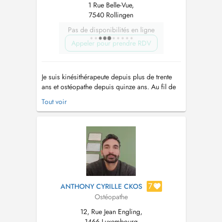
1 Rue Belle-Vue,
7540 Rollingen
Pas de disponibilités en ligne
Appeler pour prendre RDV
Je suis kinésithérapeute depuis plus de trente
ans et ostéopathe depuis quinze ans. Au fil de
mon parcours, j'ai développé une approche
Tout voir
holistique qui relie le corps, les émotions, la
posture, le mouvement et l'hygiène de vie. Mon
intention est de comprendre l'origine profonde
des déséquilibres, plu...
7
ANTHONY CYRILLE CKOS
Ostéopathe
12, Rue Jean Engling,
1466 Luxembourg