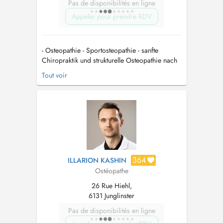
Pas de disponibilités en ligne
Appeler pour prendre RDV
- Osteopathie - Sportosteopathie - sanfte
Chiropraktik und strukturelle Osteopathie nach
Ackermann (Master) - CMD Therapie aus
Tout voir
osteopathischen Gesichtspunkten Betreff:
Wichtige Informationen für unsere Patienten
Liebe Patienten, wir möchten Sie darauf
hinweisen, dass Sie über Doctena aus...
364
ILLARION KASHIN
Ostéopathe
26 Rue Hiehl,
6131 Junglinster
Pas de disponibilités en ligne