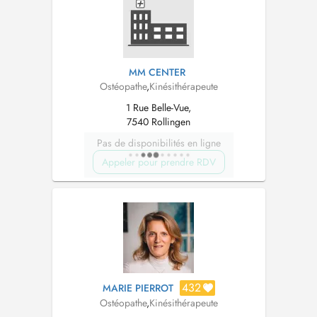
est une approche...
MM CENTER
Ostéopathe
,
Kinésithérapeute
1 Rue Belle-Vue,
7540 Rollingen
Pas de disponibilités en ligne
Appeler pour prendre RDV
432
MARIE PIERROT
Ostéopathe
,
Kinésithérapeute