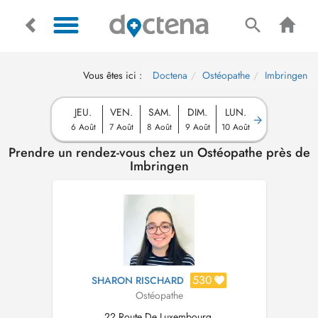
Vous êtes ici :
Doctena
Ostéopathe
Imbringen
JEU.
VEN.
SAM.
DIM.
LUN.
6 Août
7 Août
8 Août
9 Août
10 Août
Prendre un rendez-vous chez un Ostéopathe près de
Imbringen
530
SHARON RISCHARD
Ostéopathe
22 Route De Luxembourg,