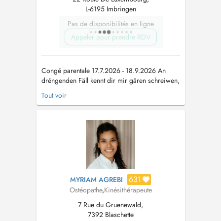
L-6195 Imbringen
Pas de disponibilités en ligne
Appeler pour prendre RDV
Congé parentale 17.7.2026 - 18.9.2026 An
dréngenden Fäll kennt dir mir gären schreiwen,
ech ruffen sou séier wei méiglech zréck:
Tout voir
691314789. En cas d'urgence, vous pouvez
me joindre sur mon GSM : 691314789
osteo.rischard@gmail.com
...
631
MYRIAM AGREBI
Ostéopathe
,
Kinésithérapeute
7 Rue du Gruenewald,
7392 Blaschette