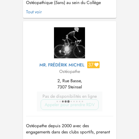
Ostéopathique (5ans) au sein du Collège
Ostéopathique Européen (Holistéa) en France,
Tout voir
et spécialisée en périnatalité et pédiatrie,
j'accompagne les femmes à chaque étape de
leur maternité (grossesse et post-partum), ainsi
que les nourrissons, les enfants et les adulte...
37
MR. FRÉDÉRIK MICHEL
Ostéopathe
2, Rue Basse,
7307 Steinsel
Pas de disponibilités en ligne
Appeler pour prendre RDV
Ostéopathe depuis 2000 avec des
engagements dans des clubs sportifs, prenant
en charge les enfants, adultes, spécialisé en