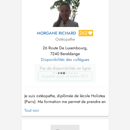
médecins généralistes, gynécologues, pédi...
262
MORGANE RICHARD
Ostéopathe
26 Route De Luxembourg,
7240 Bereldange
Disponibilités des collègues
Pas de disponibilités en ligne
Appeler pour prendre RDV
Je suis ostéopathe, diplômée de lécole Holistea
(Paris). Ma formation me permet de prendre en
charge tous types de patients et une formation
Tout voir
en périnatalité me permet la prise en charge de
femmes enceintes, de nourrissons et denfants.
Je parle majoritairement français. Lostéopathie