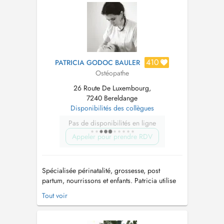
la physiologie du corps. Je traite : Urgences
ostéopathiques (dou...
410
PATRICIA GODOC BAULER
Ostéopathe
26 Route De Luxembourg,
7240 Bereldange
Disponibilités des collègues
Pas de disponibilités en ligne
Appeler pour prendre RDV
Spécialisée périnatalité, grossesse, post
partum, nourrissons et enfants. Patricia utilise
des méthodes douces et adaptées à l'âge et à
Tout voir
la problématique de chaque patient. Votre
ostéopathe travaille en lien avec des
professionnels de la santé tel que kinés,