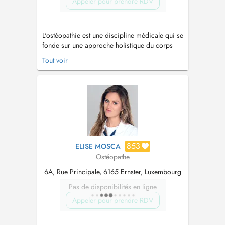
Appeler pour prendre RDV
L'ostéopathie est une discipline médicale qui se
fonde sur une approche holistique du corps
humain, visant à diagnostiquer et à traiter les
Tout voir
dysfonctionnements somatiques par le biais de
méthodes manuelles. En tant que système
intégré de diagnostic et de traitement, axé sur
le principe de l'unité...
853
ELISE MOSCA
Ostéopathe
6A, Rue Principale, 6165 Ernster, Luxembourg
Pas de disponibilités en ligne
Appeler pour prendre RDV