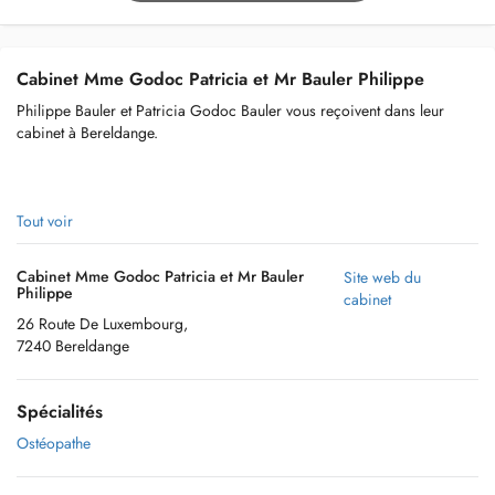
Cabinet Mme Godoc Patricia et Mr Bauler Philippe
Philippe Bauler et Patricia Godoc Bauler vous reçoivent dans leur
cabinet à Bereldange.
Votre séance peut être remboursé par votre mutuelle.
Tout voir
Cabinet Mme Godoc Patricia et Mr Bauler
Site web du
Philippe
cabinet
Patricia est spécialisée en périnatalité: femmes, femme enceinte, post
26 Route De Luxembourg,
partum et bébés
7240 Bereldange
Numéro de téléphone direct 691126256
Spécialités
Ostéopathe
CAVE parking: des places sont disponibles le long de la route en face
du cabinet. SVP ne vous garez PAS devant Remax ou le magasin de