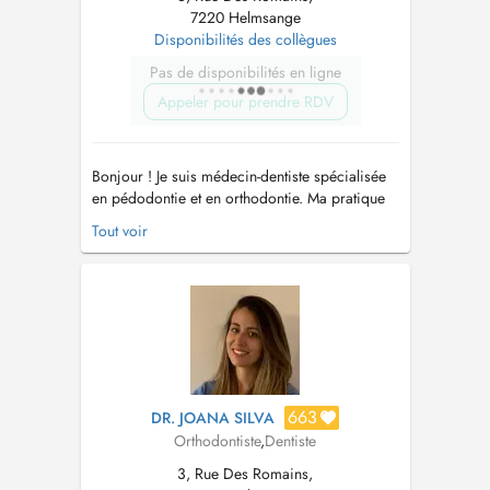
7220 Helmsange
Disponibilités des collègues
Pas de disponibilités en ligne
Appeler pour prendre RDV
Bonjour ! Je suis médecin-dentiste spécialisée
en pédodontie et en orthodontie. Ma pratique
sadresse aux enfants, aux adolescents et aux
Tout voir
adultes, avec une approche douce, préventive
et personnalisée. Jaccorde une grande
importance à lécoute du patient et de sa
famille, afin de proposer des soi...
663
DR. JOANA SILVA
Orthodontiste
,
Dentiste
3, Rue Des Romains,