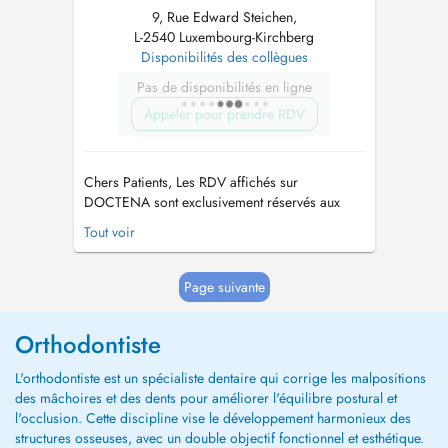
9, Rue Edward Steichen,
L-2540 Luxembourg-Kirchberg
Disponibilités des collègues
Pas de disponibilités en ligne
Appeler pour prendre RDV
Chers Patients, Les RDV affichés sur
DOCTENA sont exclusivement réservés aux
NOUVEAUX Patients souhaitant avoir: (1) un
Tout voir
Avis Orthodontique (2) des explications sur les
différentes techniques de Traitements
Orthodontiques pour Enfants et Adultes :
Page suivante
Visible (Brackets) et Invisible (Linguale, In...
Orthodontiste
L'orthodontiste est un spécialiste dentaire qui corrige les malpositions
des mâchoires et des dents pour améliorer l'équilibre postural et
l'occlusion. Cette discipline vise le développement harmonieux des
structures osseuses, avec un double objectif fonctionnel et esthétique.