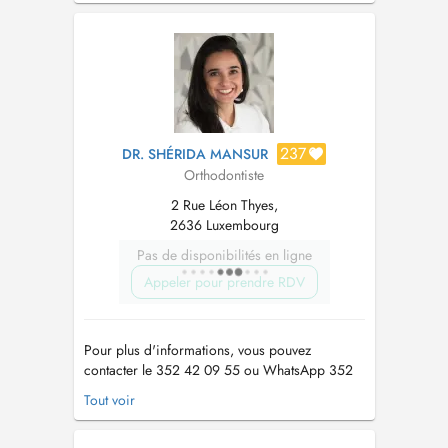
prévention et le suivi précoce des troubles
dento-faciaux. Mon objectif es...
237
DR. SHÉRIDA MANSUR
Orthodontiste
2 Rue Léon Thyes,
2636 Luxembourg
Pas de disponibilités en ligne
Appeler pour prendre RDV
Pour plus d'informations, vous pouvez
contacter le 352 42 09 55 ou WhatsApp 352
691164761. It is located across from RTL in the
Tout voir
Kirchberg-Kiem district. Public parking is
available directly in front of the office. To reach