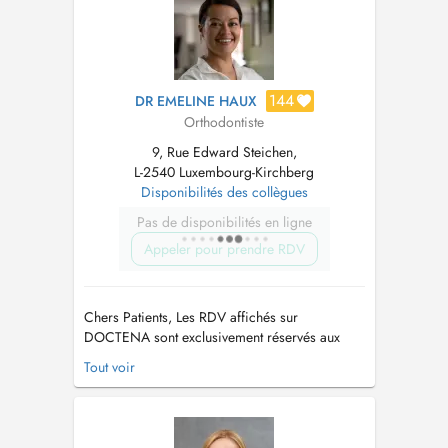
Visible (Brackets) et Invisible (Linguale, Inv...
144
DR EMELINE HAUX
Orthodontiste
9, Rue Edward Steichen,
L-2540 Luxembourg-Kirchberg
Disponibilités des collègues
Pas de disponibilités en ligne
Appeler pour prendre RDV
Chers Patients, Les RDV affichés sur
DOCTENA sont exclusivement réservés aux
NOUVEAUX Patients souhaitant avoir: (1) un
Tout voir
Avis Orthodontique (2) des explications sur les
différentes techniques de Traitements
Orthodontiques pour Enfants et Adultes :
Visible (Brackets) et Invisible (Linguale, In...