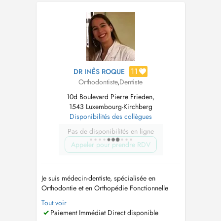
accueillant pour tous les âges. S'appuyant sur
une vaste expérience en ...
11
DR INÊS ROQUE
Orthodontiste
,
Dentiste
10d Boulevard Pierre Frieden,
1543 Luxembourg-Kirchberg
Disponibilités des collègues
Pas de disponibilités en ligne
Appeler pour prendre RDV
Je suis médecin-dentiste, spécialisée en
Orthodontie et en Orthopédie Fonctionnelle
des Maxillaires. Je propose des traitements
Tout voir
adaptés à tous les âges, tant pour les enfants
Paiement Immédiat Direct disponible
que pour les adultes, en mettant laccent sur la