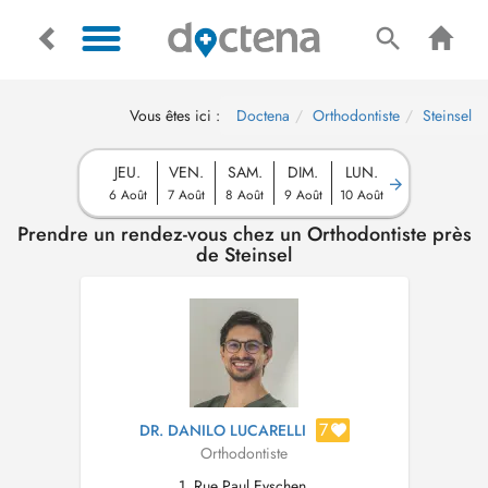
Vous êtes ici :
Doctena
Orthodontiste
Steinsel
JEU.
VEN.
SAM.
DIM.
LUN.
6 Août
7 Août
8 Août
9 Août
10 Août
Prendre un rendez-vous chez un Orthodontiste près
de Steinsel
7
DR. DANILO LUCARELLI
Orthodontiste
1, Rue Paul Eyschen,