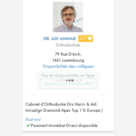
577
DR. ADI AMMAR
Orthodontiste
79 Rue D'eich,
1461 Luxembourg
Disponibilités des collègues
Pas de disponibilités en ligne
Appeler pour prendre RDV
Cabinet d'Orthodontie Drs Hariri & Adi
Invisalign Diamond Apex Top 1 % Europe |
Tiers payant agréé (PID) Le cabinet des Drs
Tout voir
Hariri & Adi est spécialisé en orthodontie
Paiement Immédiat Direct disponible
moderne, reconnu pour son expertise avancée
en technique Invisalign et son approche