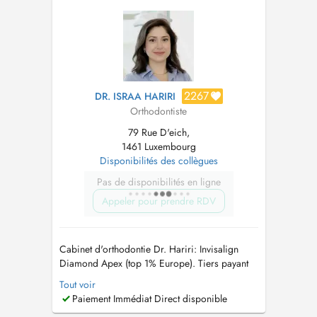
personnalisée du soin. Nous accueillons les
pa...
2267
DR. ISRAA HARIRI
Orthodontiste
79 Rue D'eich,
1461 Luxembourg
Disponibilités des collègues
Pas de disponibilités en ligne
Appeler pour prendre RDV
Cabinet d'orthodontie Dr. Hariri: Invisalign
Diamond Apex (top 1% Europe). Tiers payant
agréé (PID). Diplômée de l'Université Paris
Tout voir
Descartes et praticienne Diamond Invisalign,
Paiement Immédiat Direct disponible
alliant expertise et innovation dans un cadre