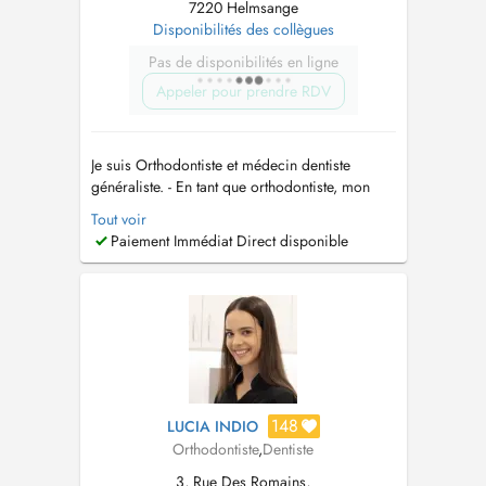
7220 Helmsange
Disponibilités des collègues
Pas de disponibilités en ligne
Appeler pour prendre RDV
Je suis Orthodontiste et médecin dentiste
généraliste. - En tant que orthodontiste, mon
travail consiste en la colocation des appareils
Tout voir
buccodentaires pour l'alignement et le
Paiement Immédiat Direct disponible
redressement des dents, mâchoire et tissus
tendres du patient. Il se concentre sur la
planification, la fabrication et la...
148
LUCIA INDIO
Orthodontiste
,
Dentiste
3, Rue Des Romains,