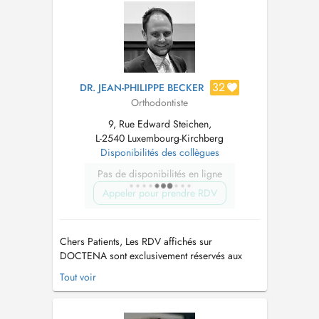
the office by public transport, you can either
take bus 18, stop Léon Thy...
32
DR. JEAN-PHILIPPE BECKER
Orthodontiste
9, Rue Edward Steichen,
L-2540 Luxembourg-Kirchberg
Disponibilités des collègues
Pas de disponibilités en ligne
Appeler pour prendre RDV
Chers Patients, Les RDV affichés sur
DOCTENA sont exclusivement réservés aux
NOUVEAUX Patients souhaitant avoir: (1) un
Tout voir
Avis Orthodontique (2) des explications sur les
différentes techniques de Traitements
Orthodontiques pour Enfants et Adultes :