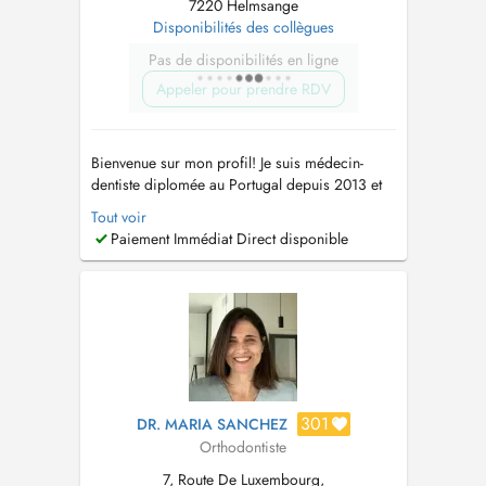
7220 Helmsange
Disponibilités des collègues
Pas de disponibilités en ligne
Appeler pour prendre RDV
Bienvenue sur mon profil! Je suis médecin-
dentiste diplomée au Portugal depuis 2013 et
je me suis consacrée aux spécialités suivantes:
Tout voir
*Orthodontie (adultes et enfants) *Aligneurs
Paiement Immédiat Direct disponible
esthétiques (Clearcorrect) *Blanchiment
dentaire *Prothèses rémovibles et fixes
*Chirurgie * Dentisterie conse...
301
DR. MARIA SANCHEZ
Orthodontiste
7, Route De Luxembourg,