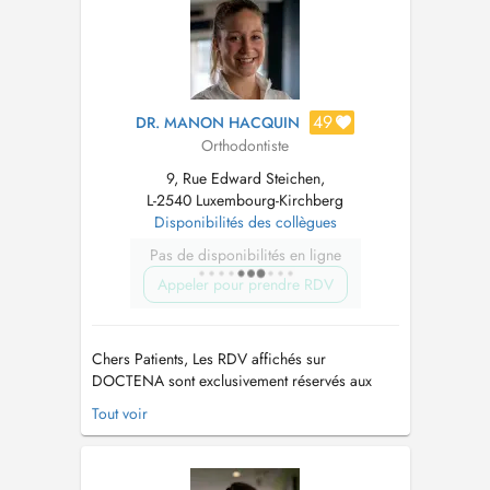
Visible (Brackets) et Invisible (Linguale, ...
49
DR. MANON HACQUIN
Orthodontiste
9, Rue Edward Steichen,
L-2540 Luxembourg-Kirchberg
Disponibilités des collègues
Pas de disponibilités en ligne
Appeler pour prendre RDV
Chers Patients, Les RDV affichés sur
DOCTENA sont exclusivement réservés aux
NOUVEAUX Patients souhaitant avoir: (1) un
Tout voir
Avis Orthodontique (2) des explications sur les
différentes techniques de Traitements
Orthodontiques pour Enfants et Adultes :