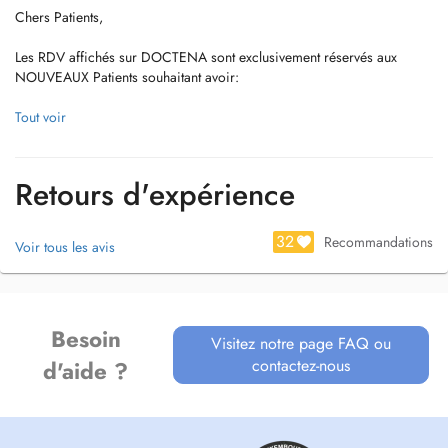
Chers Patients,
Les RDV affichés sur DOCTENA sont exclusivement réservés aux
NOUVEAUX Patients souhaitant avoir:
(1) un Avis Orthodontique
Tout voir
(2) des explications sur les différentes techniques de Traitements
Orthodontiques pour Enfants et Adultes : Visible (Brackets) et Invisible
Retours d'expérience
(Linguale, Invisalign)
Pour nos Patients EXISTANTS :
32
Recommandations
Voir tous les avis
Si vous êtes déjà un patient en traitement chez nous, nhésitez pas à
nous contacter par téléphone pour la prochaine prise de RDV:
Besoin
266 811 700 pour Wiltz
Visitez notre page FAQ ou
contactez-nous
d'aide ?
266 811 500 pour Ettelbruck
266 811 400 pour Kirchberg