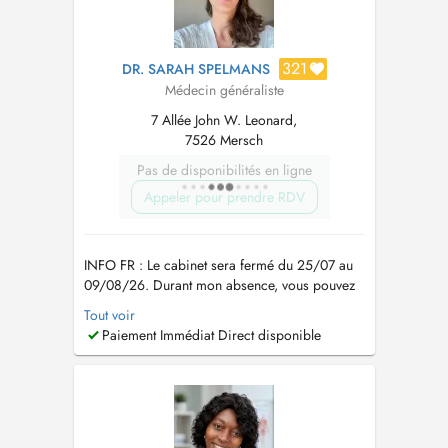
321
DR. SARAH SPELMANS
Médecin généraliste
7 Allée John W. Leonard,
7526 Mersch
Pas de disponibilités en ligne
Appeler pour prendre RDV
INFO FR : Le cabinet sera fermé du 25/07 au
09/08/26. Durant mon absence, vous pouvez
faire appel : --> la semaine du 27 juillet : au Dr
Tout voir
Tsakou Julie, également disponible via Doctena.
Paiement Immédiat Direct disponible
--> la semaine du 3 aout : à la maison médicale
du Nord via le 112 en soirée et le weekend. EN
: The office ...