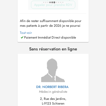
Appeler pour prendre RDV
Afin de rester suffisamment disponible pour
mes patients à partir de 2026 je ne pourrai
plus accepter des nouveaux patients sauf les
Tout voir
habitants du Canton de Mersch. Mes anciens
Paiement Immédiat Direct disponible
patients du Centre médical Cents comptent
comme aussi patients connus. Pendant les
Sans réservation en ligne
vacances d'été le cabinet sera fermé du ...
DR. NORBERT RIBERA
Médecin généraliste
2, Rue des Jardins,
L-9123 Schieren