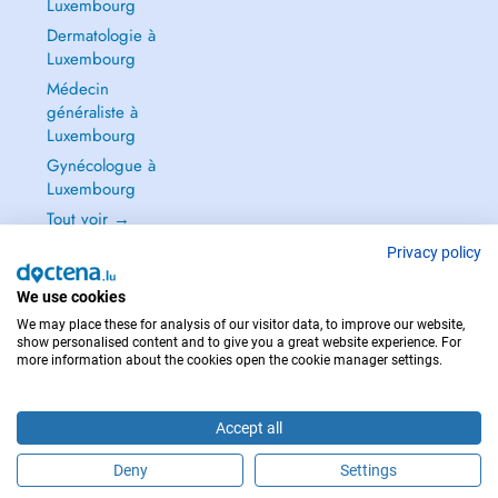
Luxembourg
Dermatologie à
Luxembourg
Médecin
généraliste à
Luxembourg
Gynécologue à
Luxembourg
Tout voir →
Privacy policy
We use cookies
We may place these for analysis of our visitor data, to improve our website,
POUR LES URGENCES, CONSULTEZ : 112
show personalised content and to give you a great website experience. For
more information about the cookies open the cookie manager settings.
Copyright © 2026 - DOCTENA S.A. 42, Rue de la Vallée, L-2661 Luxembourg
Accept all
Deny
Settings