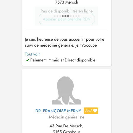
7573 Mersch
Pas de disponibilités en ligne
Appeler pour prendre RDV
Je suis heureuse de vous accueillir pour votre
suivi de médecine générale. Je m'occupe
également de la santé des enfants dès la
Tout voir
naissance jusqu'à l'âge adulte, y compris les
Paiement Immédiat Direct disponible
vaccins. Ainsi que de la santé de la femme (
mis à part le suivi de grossesses). Je réalise
également des échographies abdomin...
757
DR. FRANÇOISE MERNY
Médecin généraliste
43 Rue De Mersch,
9155 Grosbous