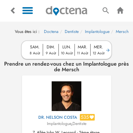
Vous êtes ici :
Doctena
Dentiste
Implantologue
Mersch
SAM.
DIM.
LUN.
MAR.
MER.
8 Août
9 Août
10 Août
11 Août
12 Août
Prendre un rendez-vous chez un Implantologue près
de Mersch
535
DR. NELSON COSTA
Implantologue
,
Dentiste
7, Allée John W. Leonard - 2ème étage,