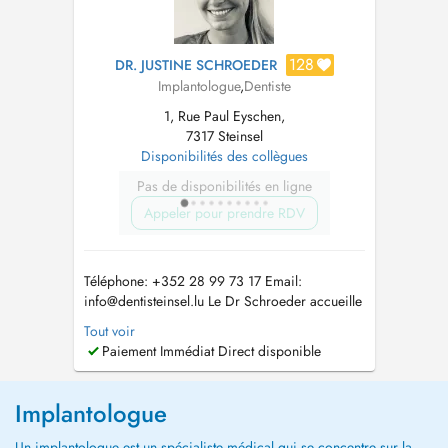
128
DR. JUSTINE SCHROEDER
Implantologue
,
Dentiste
1, Rue Paul Eyschen,
7317 Steinsel
Disponibilités des collègues
Pas de disponibilités en ligne
Appeler pour prendre RDV
Téléphone: +352 28 99 73 17 Email:
info@dentisteinsel.lu
Le Dr Schroeder accueille
enfants et adultes au sein du cabinet pour la
Tout voir
prise en charge personnalisée de leurs soins
Paiement Immédiat Direct disponible
dentaires. Diplômée en chirurgie dentaire à
Paris, elle a ensuite réalisé un internat de trois
ans en médecine bucco-den...
Implantologue
Un implantologue est un spécialiste médical qui se concentre sur la