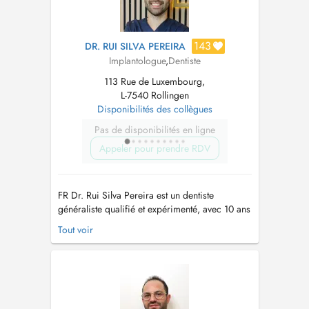
143
DR. RUI SILVA PEREIRA
Implantologue
,
Dentiste
113 Rue de Luxembourg,
L-7540 Rollingen
Disponibilités des collègues
Pas de disponibilités en ligne
Appeler pour prendre RDV
FR Dr. Rui Silva Pereira est un dentiste
généraliste qualifié et expérimenté, avec 10 ans
d'expérience dentaire dans 3 pays (Portugal,
Tout voir
France, Luxembourg). Ma pratique est
davantage axée sur
l'Endodontie/Dévitalisations, suivie de la
Chirurgie/Implantologie. EN Dr. Rui Silva
Pereira is a qualif...