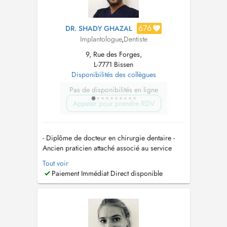
676
DR. SHADY GHAZAL
Implantologue
,
Dentiste
9, Rue des Forges,
L-7771 Bissen
Disponibilités des collègues
Pas de disponibilités en ligne
Appeler pour prendre RDV
- Diplôme de docteur en chirurgie dentaire -
Ancien praticien attaché associé au service
dodontologie au APHP Pitié salpêtrière paris -
Tout voir
Ancien praticien attaché associé au service de
Paiement Immédiat Direct disponible
chirurgie maxillo faciale et stomatologie -
centre hospitalier de Gonesse - Ancien
praticien attaché associé au...