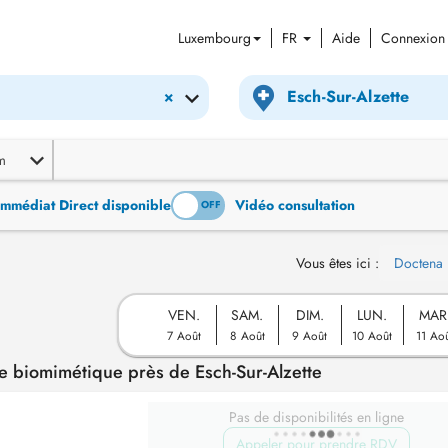
Luxembourg
FR
Aide
Connexion
×
m
Immédiat Direct disponible
Vidéo consultation
ON
OFF
Vous êtes ici :
Doctena
VEN.
SAM.
DIM.
LUN.
MAR
7 Août
8 Août
9 Août
10 Août
11 Ao
e biomimétique près de Esch-Sur-Alzette
Pas de disponibilités en ligne
Appeler pour prendre RDV