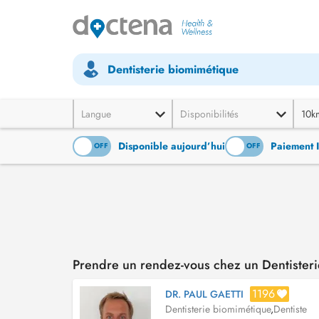
Dentisterie biomimétique
Langue
Disponibilités
10k
Disponible aujourd’hui
Paiement 
ON
OFF
ON
OFF
Prendre un rendez-vous chez un Dentisteri
1196
DR. PAUL GAETTI
Dentisterie biomimétique
,
Dentiste