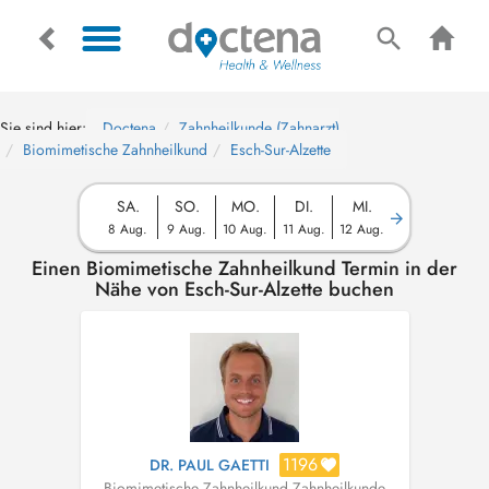
Sie sind hier:
Doctena
Zahnheilkunde (Zahnarzt)
Biomimetische Zahnheilkund
Esch-Sur-Alzette
SA.
SO.
MO.
DI.
MI.
8 Aug.
9 Aug.
10 Aug.
11 Aug.
12 Aug.
Einen Biomimetische Zahnheilkund Termin in der
Nähe von Esch-Sur-Alzette buchen
1196
DR. PAUL GAETTI
Biomimetische Zahnheilkund
,
Zahnheilkunde