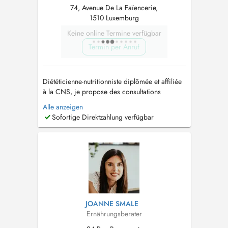
74, Avenue De La Faïencerie,
1510 Luxemburg
Keine online Termine verfügbar
Termin per Anruf
Diététicienne-nutritionniste diplômée et affiliée
à la CNS, je propose des consultations
nutritionnelles personnalisées à Luxembourg-
Alle anzeigen
Ville, Ettelbruck et Insenborn, ainsi qu'en
Sofortige Direktzahlung verfügbar
téléconsultation pour le suivi. Forte de plus de
17 ans d'expérience, j'accompagne enfants de
tout âges, adolescents, adult...
JOANNE SMALE
Ernährungsberater