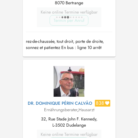
8070 Bertrange
Keine online Termine verfügbar
Termin per Anruf
rez-de-chaussée, tout droit, porte de droite,
sonnez et patientez En bus : ligne 10 arrêt
"Strassen, Bourmicht"
838
DR. DOMINIQUE PÉRIN CALVÃO
Ernährungsberater
,
Hausarzt
32, Rue Stade John F. Kennedy,
L-3502 Dudelange
Keine online Termine verfügbar