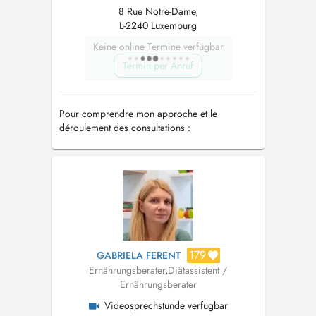
8 Rue Notre-Dame,
L-2240 Luxemburg
Keine online Termine verfügbar
Termin per Anruf
Pour comprendre mon approche et le
déroulement des consultations :
https://docteurhenrynutrition.com/
179
GABRIELA FERENT
Ernährungsberater
,
Diätassistent /
Ernährungsberater
Videosprechstunde verfügbar