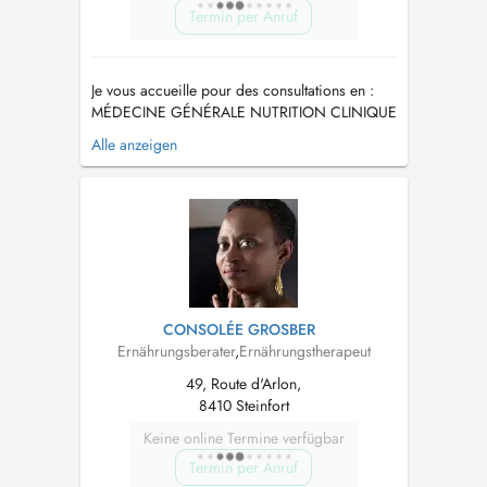
Termin per Anruf
Je vous accueille pour des consultations en :
MÉDECINE GÉNÉRALE NUTRITION CLINIQUE
ET SPORTIVE MÉDECINE DU SPORT Médecin
Alle anzeigen
habilité à réaliser les examens du médico-
sportif au Luxembourg EXPERTISE ET
CONSEIL MÉDICO-JUDICIAIRE Vous pouvez
également solliciter un avis dans le cadre dune
pr...
CONSOLÉE GROSBER
Ernährungsberater
,
Ernährungstherapeut
49, Route d'Arlon,
8410 Steinfort
Keine online Termine verfügbar
Termin per Anruf