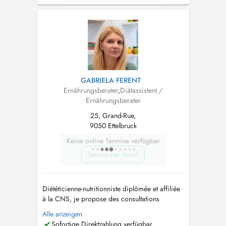
GABRIELA FERENT
Ernährungsberater
,
Diätassistent /
Ernährungsberater
25, Grand-Rue,
9050 Ettelbruck
Keine online Termine verfügbar
Termin per Anruf
Diététicienne-nutritionniste diplômée et affiliée
à la CNS, je propose des consultations
nutritionnelles personnalisées à Luxembourg-
Alle anzeigen
Ville, Ettelbruck et Insenborn, ainsi qu'en
Sofortige Direktzahlung verfügbar