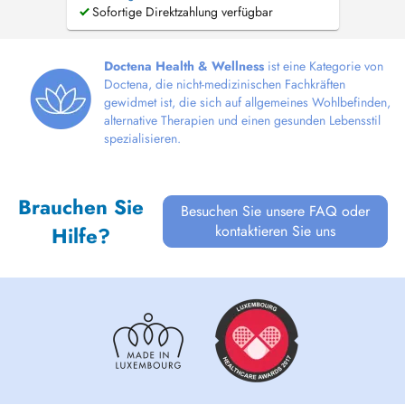
Ville, Ettelbruck et Insenborn, ainsi qu'en
Sofortige Direktzahlung verfügbar
téléconsultation pour le suivi. Forte de plus de
17 ans d'expérience, j'accompagne enfants de
tout âges, adolescents, adult...
Doctena Health & Wellness
ist eine Kategorie von
Doctena, die nicht-medizinischen Fachkräften
gewidmet ist, die sich auf allgemeines Wohlbefinden,
alternative Therapien und einen gesunden Lebensstil
spezialisieren.
Brauchen Sie
Besuchen Sie unsere FAQ oder
kontaktieren Sie uns
Hilfe?