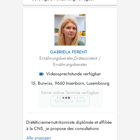
téléconsultation pour le suivi. Forte de plus de
17 ans d'expérience, j'accompagne enfants de
tout âges, adolescents, adult...
GABRIELA FERENT
Ernährungsberater
,
Diätassistent /
Ernährungsberater
Videosprechstunde verfügbar
15, Burwiss, 9660 Insenborn, Luxembourg
Keine online Termine verfügbar
Termin per Anruf
Diététicienne-nutritionniste diplômée et affiliée
à la CNS, je propose des consultations
nutritionnelles personnalisées à Luxembourg-
Alle anzeigen