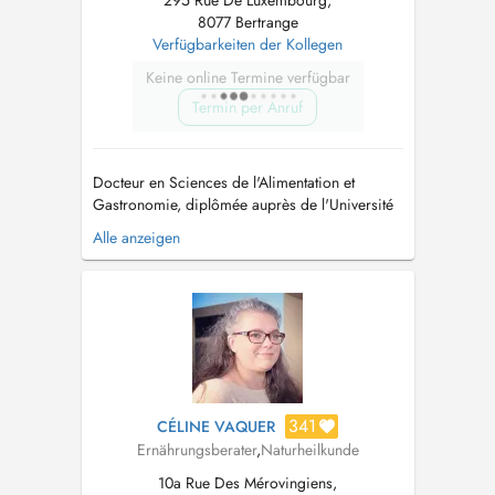
295 Rue De Luxembourg,
8077 Bertrange
Verfügbarkeiten der Kollegen
Keine online Termine verfügbar
Termin per Anruf
Docteur en Sciences de l'Alimentation et
Gastronomie, diplômée auprès de l'Université
San Raffaele Rome plus un master en Sciences
Alle anzeigen
de la Nutrition Humaine Je mets mon expertise
au service de celles et ceux qui souhaitent
mieux comprendre ce qu'ils consomment. Je t
accompagne dans le choix des al...
341
CÉLINE VAQUER
Ernährungsberater
,
Naturheilkunde
10a Rue Des Mérovingiens,