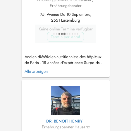
Ernährungsberater
75, Avenue Du 10 Septembre,
2551 Luxemburg
Keine online Termine verfügbar
Termin per Anruf
Ancien diététicien-nutritionniste des hôpitaux
de Paris - 18 années d'expérience Surpoids -
Obésité - Diabètes Maigrir sans avoir faim et
Alle anzeigen
sans être fatigué. Stabilisation durable du
poids pour ne pas reprendre Nutrition de la
femme enceinte : préparation de la grossesse
et de la PMA, contrôle ...
DR. BENOIT HENRY
Ernährungsberater
,
Hausarzt