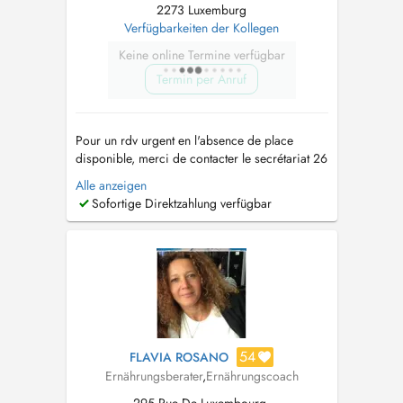
2273 Luxemburg
Verfügbarkeiten der Kollegen
Keine online Termine verfügbar
Termin per Anruf
Pour un rdv urgent en l'absence de place
disponible, merci de contacter le secrétariat 26
31 60 ou
drvanderzwalmen@pt.lu
Tout rdv non
Alle anzeigen
décommandé 24h à l'avance sans raison
Sofortige Direktzahlung verfügbar
valable sera facturé au patient. Pour toute
consultation sur RDV, un supplément
d'honoraire convenance personnelle sera
appl...
54
FLAVIA ROSANO
Ernährungsberater
,
Ernährungscoach