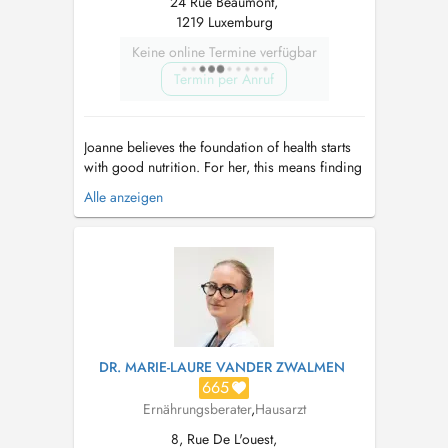
24 Rue Beaumont,
1219 Luxemburg
Keine online Termine verfügbar
Termin per Anruf
Joanne believes the foundation of health starts
with good nutrition. For her, this means finding
a sustainable balance between enjoying life
Alle anzeigen
and giving your body what it genuinely needs
to thrive. As a Registered Nutritional Therapy
Practitioner using a functional medicine
approach, her goal is t...
DR. MARIE-LAURE VANDER ZWALMEN
665
Ernährungsberater
,
Hausarzt
8, Rue De L'ouest,